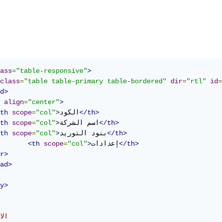
ass
=
"table-responsive"
>
class
=
"table table-primary table-bordered"
dir
=
"rtl"
id
=
d>
align
=
"center"
>
</th>
الكود
>
"col"
=
scope
th
</th>
اسم الشركة
>
"col"
=
scope
th
</th>
بنود التوريد
>
"col"
=
scope
th
</th>
إعدادات
>
"col"
=
scope
<th
r>
ad>
y>
//ال