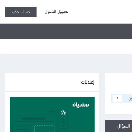
تسجيل الدخول
حساب جديد
إعلانات
ن
2
السؤال