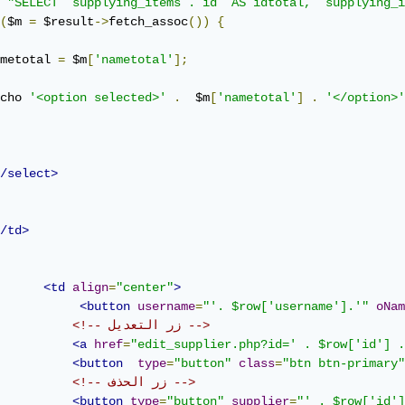
"SELECT `supplying_items`.`id` AS idtotal, `supplying_i
(
$m 
=
 $result
->
fetch_assoc
())
{
metotal 
=
 $m
[
'nametotal'
];
cho 
'<option selected>'
.
  $m
[
'nametotal'
]
.
'</option>'
/select>
/td>
<td
align
=
"center"
>
<button
username
=
"'. $row['username'].'"
oNam
<!-- زر التعديل -->
<a
href
=
"edit_supplier.php?id=' . $row['id'] .
<button
type
=
"button"
class
=
"btn btn-primary"
<!-- زر الحذف -->
<button
type
=
"button"
supplier
=
"' . $row['id']