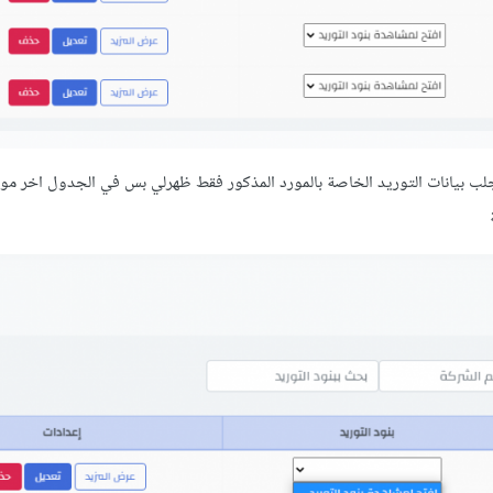
قة while و استعلام لجلب بيانات التوريد الخاصة بالمورد المذكور فقط ظهرلي بس في الجدول اخر 
ة