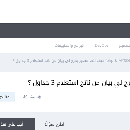
تصميم
DevOps
البرامج والتطبيقات
متابعو
مشاركة
اطرح سؤالًا
أجب على هذا 