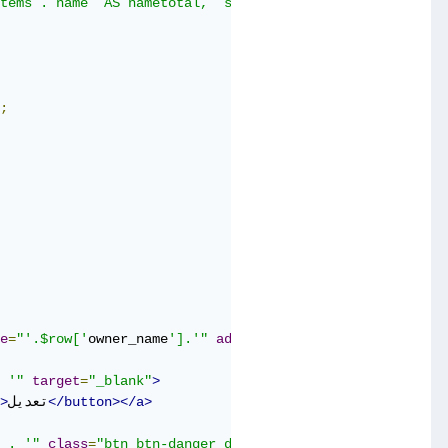
tems`.`name` AS nametotal, `supplier_id` AS sid , `suppl
;
e
=
"
'.$row['
owner_name
'].'
"
address
=
"'.$row['address'].'"
 '"
target
=
"_blank"
>
</button></a>
تعديل
>
</button>
حذف
>
"btn btn-danger delete"
=
class
 . '"