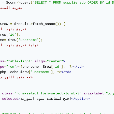
 
=
 $conn
->
query
(
"SELECT * FROM suppliersdb ORDER BY id D
// تعريف المتغ
$row 
=
 $result
->
fetch_assoc
())
{
//تعريف بنود ال
row
[
'id'
];
me
=
 $row
[
'username'
];
//نهاية تعريف بنود التوريد	
ss
=
"table-light"
align
=
"center"
>
pe
=
"row"
>
<?
php echo  $row
[
'id'
];
?>
</td>
php  echo $row
[
'username'
];
?>
</td>
<!-- بنود التوريد -->
class
=
"form-select form-select-lg mb-3"
aria-label
=
</option>
افتح لمشاهدة بنود التوريد
>
selected