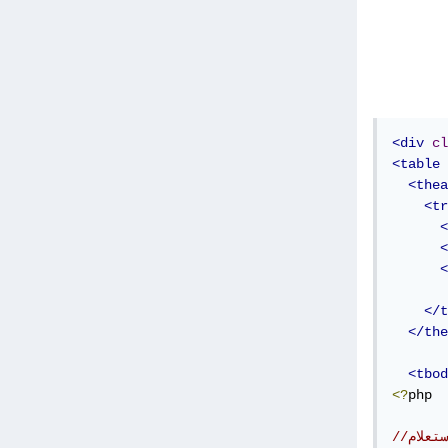
<div
cl
<table
<thea
<tr
<
<
<
</t
</the
<tbod
<?
php

استعلام