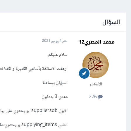
السؤال
محمد المصري12
نشر
4 يونيو 2021
سلام عليكم
ارهقت الاساتذة بأسالتي الكثيرة و لكننا نت
السؤال ببساطة
الأعضاء
عندي 3 جداول
276
الاول suppliersdb و يحتوي على بيانات الموردين
الثاني supplying_items و يحتوي على بيانات بنود التوريد بشكل عام و التي يقوم المستخدم بتغذيتها في هذا الجدول