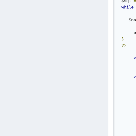
 $sql 
=
while
    $na
      e
}
?>
<
<