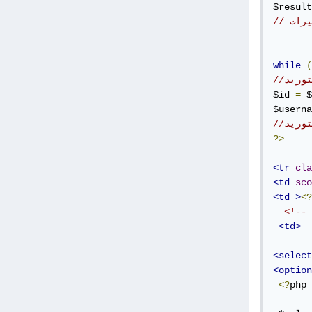
$result
يرات
while
(
توريد
$id 
=
 $
$userna
?>
<tr
cla
<td
sco
<td
>
<?
<td>
<select
<option
<?
php 
