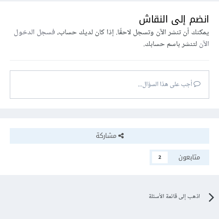
cmd+shift+K
انضم إلى النقاش
ثم اتبع التعليمات:
يمكنك أن تنشر الآن وتسجل لاحقًا. إذا كان لديك حساب،
فسجل الدخول
الآن
لتنشر باسم حسابك.
flutter clean

rm -Rf ios/Pods

rm -Rf ios/.symlinks

أجب على هذا السؤال...
rm -Rf ios/Flutter/Flutter.framework

rm -Rf ios/Flutter/Flutter.podspec

cd ios

pod install

cd ..

مشاركة
flutter build ios

flutter run
متابعون
2
9يوجد حل آخر من هنا حيث يتابع المطورون حل المشكلة:
undefined-symbols-for-architecture-armv7
اذهب إلى قائمة الأسئلة