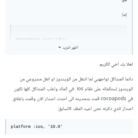
هو:
إما:
dependency_overrides:

  sqflite:

أظهر المزيد
    git:

      url: 
اهلا بك اخي الكريم
https://github.com/TinyProgrammers/sqflite.
git

دائما المشاكل تواجهني لما انتقل من الويندوز او انقل مشروعي من
      path: sqflite 
الويندوز لستكماله على نظام ios في الماك واغلب المشاكل كلها تكون
أو:
في cocoapods قمت بتحديثه الى احدث اصدار الان وقمت باغلاق
اصدار الذي ذكرته حتى اعيد الملف كالسابق:
dependencies: 

	flutter: 

platform :ios, '10.0'
		sdk: 

		flutter 
