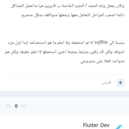
			sqflite: 1.3.1+2
والان يعمل ولله الحمد / الحزم الخاصة ب فايربيز هيا ما تعمل المشاكل
دائما اصعب المراحل التعامل معها وجعلها متوافقه بشكل صحيح
in XCODE > Pods > TARGETS > sqflite under 
the Build Settings tab 

بنسبة الى sqflite انا لم استعمله ولا اعلم ما هو استخدامه ابدا اول مره
	change IOS Deployment Target from 
10.0 to 12.1.
اشوفه ولكن قد يكون مرتبط بحزمة اخرى استعملها لا اعلم حقيقه ولكن هو
__________
متواجد فعلا على مشروعي
في Podfile: أضف التالي وهو خاص بالمعمارية armv7 التي
سببت مشكلة لديك..
اقتباس
post_install do |installer|

0
installer.pods_project.build_configurations
Flutter Dev
.each do |config|
