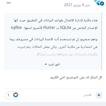
    config.build_settings["EXCLUDED_ARCHS"] 
نشر
4 يونيو 2021
= "armv7"

  end

end
هذه مكتبة لإدارة الاتصال بقواعد البيانات في التطبيق حيث أنها
__________
الإصدار الخاص من SQLite ب Flutter فأصبح اسمها: sqflite
ما هو :
ونعم صحيح، إن لم تستخدم أنت قاعدة البيانات في مشروعك ربما
هي اعتمادية من مكتبة أخرى.. وفي بعض الحالات يتم تثبيت
مكتبات بإصدارات غير متوافقة وتسبب مشاكل.
platform :ios, '10.0'
الذي تستعمله؟ حاول تغييره إلى 10 أو 12.1 أو 9.
أظهر المزيد
__________
كل الشكر لك على التوضيح اخي الكريم
نحاول مسح الكاش في المشروع:
اقتباس
1