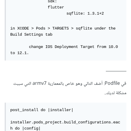
		sdk: 

		flutter 

			sqflite: 1.3.1+2
in XCODE > Pods > TARGETS > sqflite under the 
Build Settings tab 

	change IOS Deployment Target from 10.0 
to 12.1.
__________
في Podfile: أضف التالي وهو خاص بالمعمارية armv7 التي سببت
مشكلة لديك..
post_install do |installer|

installer.pods_project.build_configurations.eac
h do |config|
