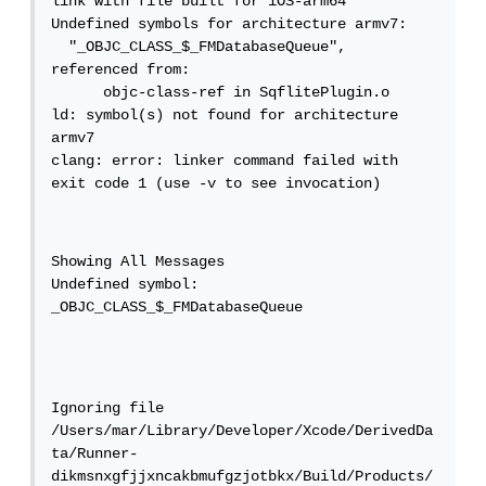
link with file built for iOS-arm64

Undefined symbols for architecture armv7:

  "_OBJC_CLASS_$_FMDatabaseQueue", 
referenced from:

      objc-class-ref in SqflitePlugin.o

ld: symbol(s) not found for architecture 
armv7

clang: error: linker command failed with 
exit code 1 (use -v to see invocation)
Showing All Messages

Undefined symbol: 
Ignoring file 
/Users/mar/Library/Developer/Xcode/DerivedDa
ta/Runner-
dikmsnxgfjjxncakbmufgzjotbkx/Build/Products/