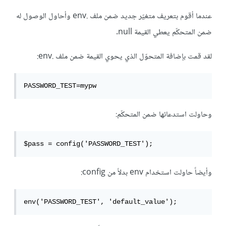
عندما أقوم بتعريف متغيّر جديد ضمن ملف .env وأحاول الوصول له
ضمن المتحكّم يعطي القيمة null.
لقد قمت بإضافة المتحوّل الذي يحوي القيمة ضمن ملف .env:
PASSWORD_TEST=mypw
وحاولت استدعائها ضمن المتحكّم:
$pass = config('PASSWORD_TEST');
وأيضاً حاولت استخدام env بدلاً من config:
env('PASSWORD_TEST', 'default_value');