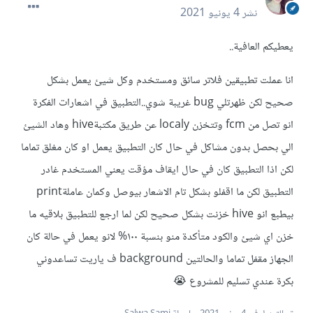
نشر
4 يونيو 2021
يعطيكم العافية..
انا عملت تطبيقين فلاتر سائق ومستخدم وكل شيئ يعمل بشكل
صحيح لكن ظهرتلي bug غريبة شوي..التطبيق في اشعارات الفكرة
انو تصل من fcm وتتخزن localy عن طريق مكتبةhive وهاد الشيئ
الي بحصل بدون مشاكل في حال كان التطبيق يعمل او كان مغلق تماما
لكن اذا التطبيق كان في حال ايقاف مؤقت يعني المستخدم غادر
التطبيق لكن ما اقفلو بشكل تام الاشعار بيوصل وكمان عاملةprint
بيطبع انو hive خزنت بشكل صحيح لكن لما ارجع للتطبيق بلاقيه ما
خزن اي شيئ والكود متأكدة منو بنسبة ١٠٠% لانو يعمل في حالة كان
الجهاز مقفل تماما والحالتين background ف ياريت تساعدوني
بكرة عندي تسليم للمشروع 😭