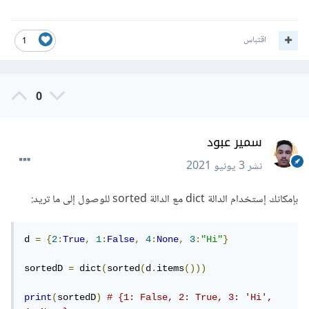
اقتباس
1
0
سمير عبود
نشر
3 يونيو 2021
بإمكانك إستخدام الدالة dict مع الدالة sorted للوصول إلى ما تريد:
d 
=
{
2
:
True
,
1
:
False
,
4
:
None
,
3
:
"Hi"
}
sortedD 
=
 dict
(
sorted
(
d
.
items
()))
print
(
sortedD
)
# {1: False, 2: True, 3: 'Hi', 