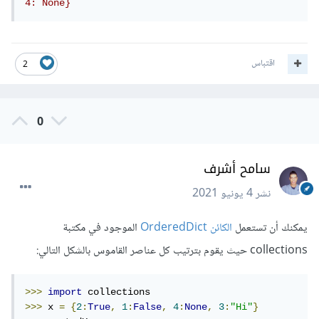
4: None}
اقتباس
2
0
سامح أشرف
نشر
4 يونيو 2021
يمكنك أن تستعمل
الكائن OrderedDict
الموجود في مكتبة
collections حيث يقوم بترتيب كل عناصر القاموس بالشكل التالي:
>>>
import
>>>
 x 
=
{
2
:
True
,
1
:
False
,
4
:
None
,
3
:
"Hi"
}