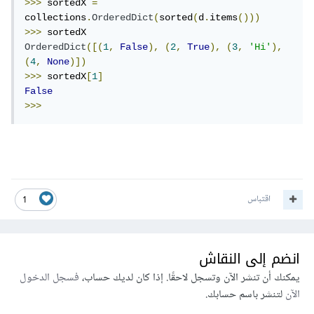
>>>
 sortedX 
=
collections
.
OrderedDict
(
sorted
(
d
.
items
()))
>>>
OrderedDict
([(
1
,
False
),
(
2
,
True
),
(
3
,
'Hi'
),
(
4
,
None
)])
>>>
 sortedX
[
1
]
False
>>>
اقتباس
1
انضم إلى النقاش
يمكنك أن تنشر الآن وتسجل لاحقًا. إذا كان لديك حساب،
فسجل الدخول
الآن
لتنشر باسم حسابك.