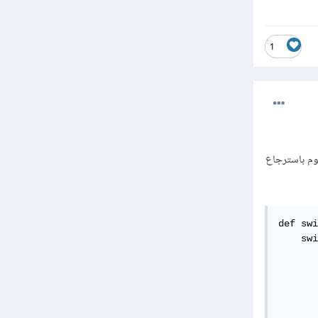
1
كون key أرقام وال value هي الأشهر وتقوم باسترجاع
def swi
    swi
       
       
       
       
       