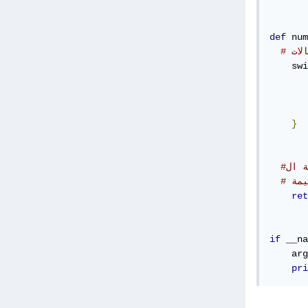
def
 num
    swi
}
ret
if
 __na
    arg
pri