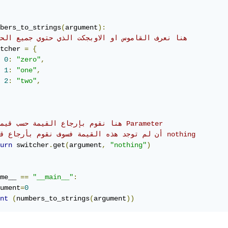
bers_to_strings
(
argument
):
# هنا نعرف القاموس او الاوبجكت الذي حتوي جميع الحالات 
tcher 
=
{
0
:
"zero"
,
1
:
"one"
,
2
:
"two"
,
#هنا نقوم بإرجاع القيمة حسب قيمة ال Parameter
# أن لم توجد هذه القيمة فسوف نقوم بأرجاع قيمة nothing
urn
 switcher
.
get
(
argument
,
"nothing"
)
me__ 
==
"__main__"
:
ument
=
0
nt
(
numbers_to_strings
(
argument
))