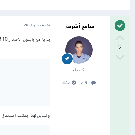
سامح أشرف
نشر
4 يونيو 2021
بداية من بايثون الإصدار 3.10 (2021) يمكنك إستعمال جملة مشابهة لـ switch وهي match .. case كالتالي:
2
الأعضاء
442
2.9k
وكبديل لهذا يمكنك إستعمال ال