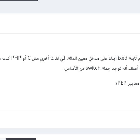
أحاول أن أقوم بعمل دالة تقوم بإرجاع قيم ثابتة ed
ير PEP؟