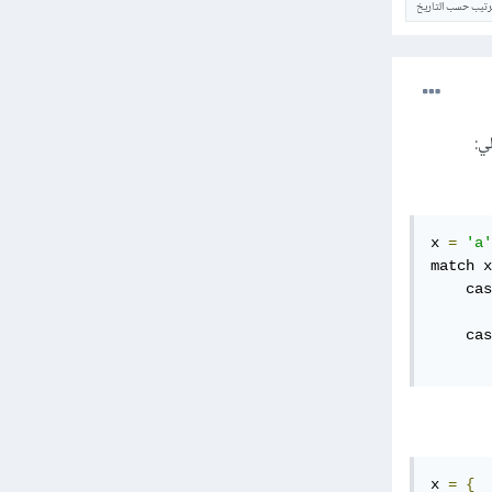
ترتيب حسب التاريخ
x 
=
'a'
match x
    cas
    cas
x 
=
{