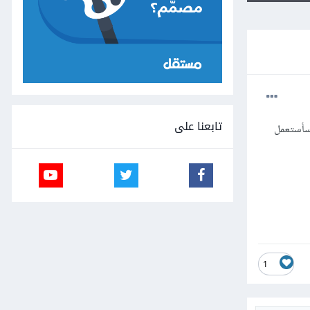
تابعنا على
fix بناءً على مدخل معين للدالة. في لغات أخرى مثل C أو PHP كنت سأستعمل
1