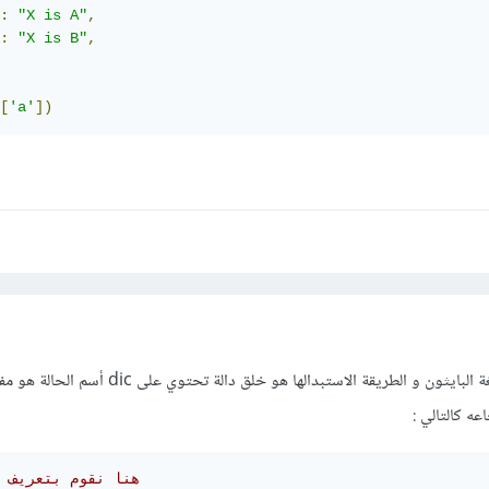
:
"X is A"
,
:
"X is B"
,
[
'a'
])
نعم لا يوجد هناك switch بلغة البايثون و الطريقة الاستبدالها هو خلق د
عه كالتالي :
#هنا نقوم بتعريف الدالة 