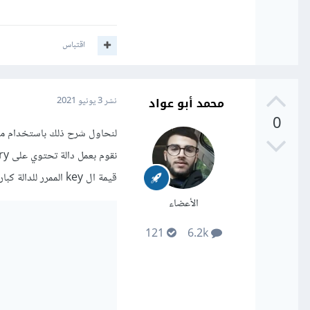
اقتباس
محمد أبو عواد
نشر
3 يونيو 2021
0
لنحاول شرح ذلك باستخدام مث
قيمة ال key الممرر للدالة كباراميتر
الأعضاء
121
6.2k