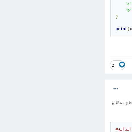
'a'
'b'
}
print
(
x
2
الة تحتوي على dic أسم الحالة هو مفتاح الحالة و