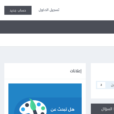
تسجيل الدخول
حساب جديد
إعلانات
ن
2
السؤال