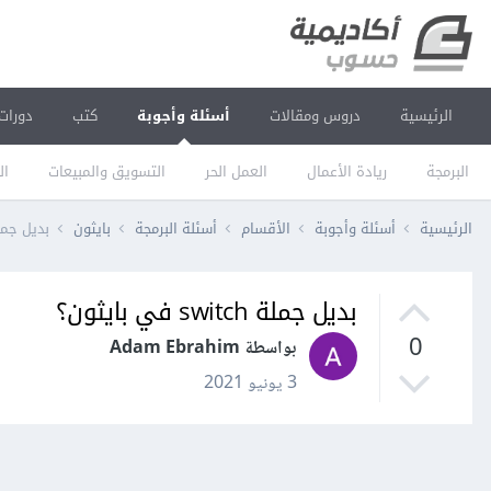
الرئيسية
دروس ومقالات
أسئلة وأجوبة
كتب
دورات
البرمجة
ريادة الأعمال
العمل الحر
التسويق والمبيعات
ال
الرئيسية
أسئلة وأجوبة
الأقسام
أسئلة البرمجة
بايثون
بديل جملة switch في 
بديل جملة switch في بايثون؟
0
بواسطة Adam Ebrahim
3 يونيو 2021