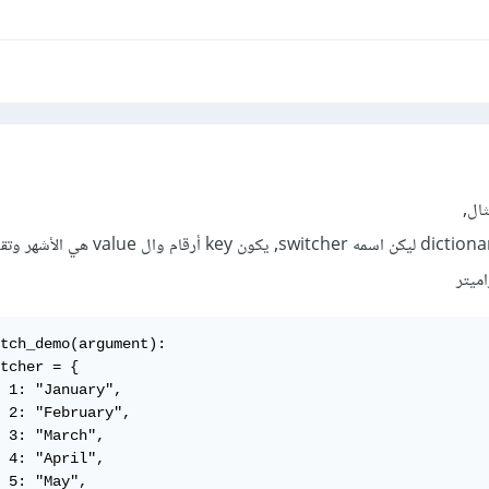
ال,
نقوم بعمل دالة تحتوي على dictionary ليكن اسمه switcher, ي
tch_demo(argument):

tcher = {

 1: "January",

 2: "February",

 3: "March",

 4: "April",

 5: "May",
