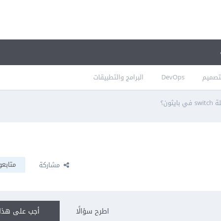
تصميم
DevOps
البرامج والتطبيقات
بايثون؟
متابعو
مشاركة
اطرح سؤالًا
أجب على هذا 