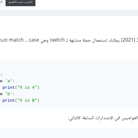
الترتيب حسب التقييم
ال
:
e 
'a'
:
print
(
"X is A"
)
e 
'b'
:
print
(
"X is B"
)
قواميس في الإصدارات السابقة كالتالي: