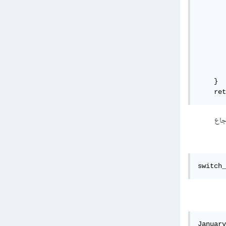
       
       
       
       
       
       
       
    }

    ret
dictionar سوف يتم ارجاع
switch_
January