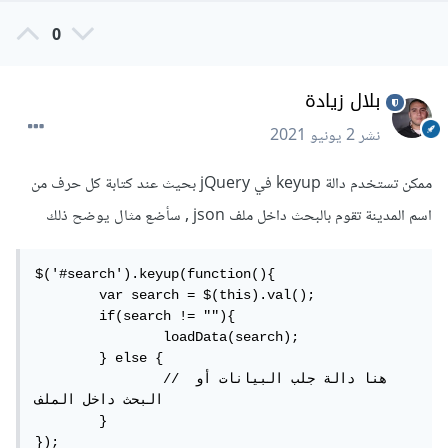
0
بلال زيادة
نشر
2 يونيو 2021
ممكن تستخدم دالة keyup في jQuery بحيث عند كتابة كل حرف من
اسم المدينة تقوم بالبحث داخل ملف json , سأضع مثال يوضح ذلك
$('#search').keyup(function(){

	var search = $(this).val();

	if(search != ""){

		loadData(search);

	} else {

		// هنا دالة جلب البيانات أو 
البحث داخل الملف

	}

});