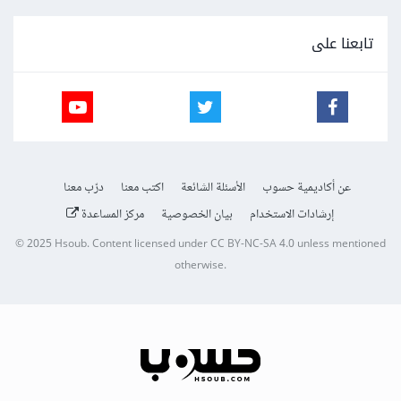
تابعنا على
عن أكاديمية حسوب
الأسئلة الشائعة
اكتب معنا
درّب معنا
إرشادات الاستخدام
بيان الخصوصية
مركز المساعدة
© 2025
Hsoub
.
Content licensed under
CC BY-NC-SA 4.0
unless mentioned
otherwise.