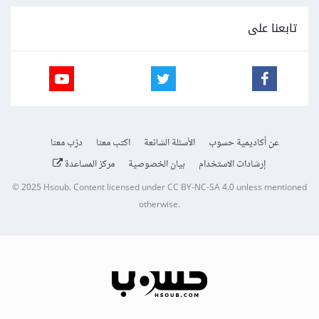
تابعنا على
عن أكاديمية حسوب
الأسئلة الشائعة
اكتب معنا
درّب معنا
إرشادات الاستخدام
بيان الخصوصية
مركز المساعدة
© 2025
Hsoub
.
Content licensed under
CC BY-NC-SA 4.0
unless mentioned
otherwise.