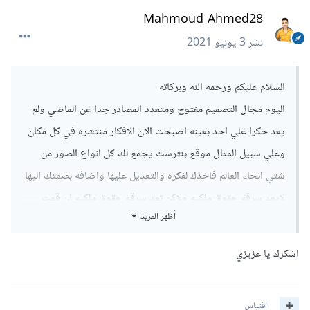
Mahmoud Ahmed28
نشر
3 يونيو 2021
السلام عليكم ورحمه الله وبركاته
اليوم مجال التصميم مفتوح ومتعدد المصادر جدا عن الماضي ولم
يعد حكرا علي احد بعينه اصبحت الان الافكار منتشره في كل مكان
وعلي سبيل المثال موقع بنترست يجمع لك كل انواع الصور من
شتي انحاء العالم فاخذك لفكره والتعديل عليها واضافه بصمتك اليها
لايعد سرقه حقوق ملكيه ولاكن تعد سرقه حقوق ملكيه ان قمت
أظهر المزيد
باخذ التصميم بنفس شكله وقمت بوضع اسمك عليه او استخدامه
شخصيا دون علم صاحب التصميم مما يتنافي مع اخلاقيات المهنه.
اشكرك يا عزيزي
اقتباس