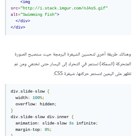
<img
src
=
"http://i.stack.imgur.com/nJAsS.gif"
alt
=
"Swimming fish"
>
</div>
</div>
وهنالك طريقة أخرى لتحسين الشيفرة البرمجة حيث ستصبح الصورة
المتحركة (السمكة) تستمر في التحرك إلى اليسار حتى تختفي ومن ثم
تظهر على اليمين لتستمر حركتها، شيفرة CSS:
div
.
slide
-
slow 
{
  width
:
100
%;
  overflow
:
 hidden
;
}
div
.
slide
-
slow div
.
inner 
{
  animation
:
 slide
-
slow 
3s
 infinite
;
  margin
-
top
:
0
%;