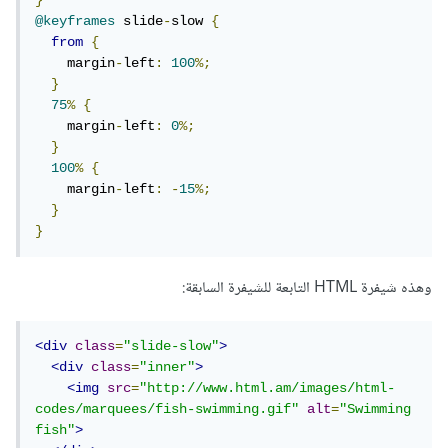
}
@keyframes
 slide
-
slow 
{
from
{
    margin
-
left
:
100
%;
}
75
%
{
    margin
-
left
:
0
%;
}
100
%
{
    margin
-
left
:
-
15
%;
}
}
وهذه شيفرة HTML التابعة للشيفرة السابقة:
<div
class
=
"slide-slow"
>
<div
class
=
"inner"
>
<img
src
=
"http://www.html.am/images/html-
codes/marquees/fish-swimming.gif"
alt
=
"Swimming 
fish"
>