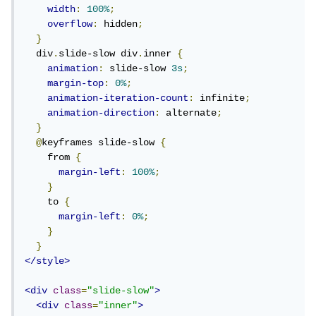
width
:
100%
;
overflow
:
 hidden
;
}
  div
.
slide-slow div
.
inner 
{
animation
:
 slide-slow 
3s
;
margin-top
:
0%
;
animation-iteration-count
:
 infinite
;
animation-direction
:
 alternate
;
}
@
keyframes slide-slow 
{
    from 
{
margin-left
:
100%
;
}
    to 
{
margin-left
:
0%
;
}
}
</style>
<div
class
=
"slide-slow"
>
<div
class
=
"inner"
>