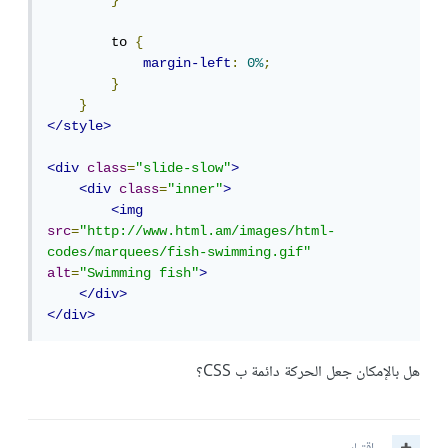
}
        to 
{
margin-left
:
0%
;
}
}
</style>
<div
class
=
"slide-slow"
>
<div
class
=
"inner"
>
<img
src
=
"http://www.html.am/images/html-
codes/marquees/fish-swimming.gif"
alt
=
"Swimming fish"
>
</div>
</div>
هل بالإمكان جعل الحركة دائمة ب CSS؟