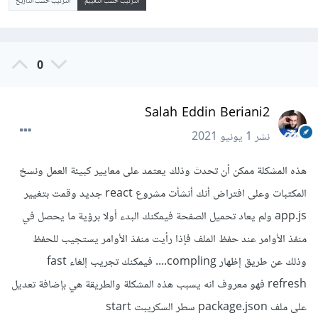
الترتيب حسب التقييم
الترتيب حسب التاريخ
0
Salah Eddin Beriani2
نشر
1 يونيو 2021
هذه المشكلة ممكن أن تحدث وذلك يعتمد على معايير كبيئة العمل ونسخ
المكتبات وعلى افتراض أنك أنشأت مشروع react جديد وقمت بتغيير
app.js ولم يعاد تحميل الصفحة فيمكنك البدء أولا برؤية ما يحصل في
منفذ الأوامر عند حفظ الملف فإذا رأيت منفذ الأوامر يستجيب للحفظ
وذلك عن طريق إظهار compling.... فيمكنك تجريب إلغاء fast
refresh فهو معروف انه يسبب هذه المشكلة والطريقة هي بإضافة تعديل
على ملف package.json سطر السكريبت start