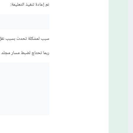
ثم إعادة تنفيذ التعليمة:
سبب لمشكلة تحدث بسبب نقل/
ربما تحتاج لضبط مسار مجلد storage إن قمت بتغيير بنية المشروع: