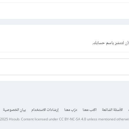
آن
لتنشر باسم حسابك.
الأسئلة الشائعة
اكتب معنا
درّب معنا
إرشادات الاستخدام
بيان الخصوصية
 2025
Hsoub
.
Content licensed under
CC BY-NC-SA 4.0
unless mentioned otherwi