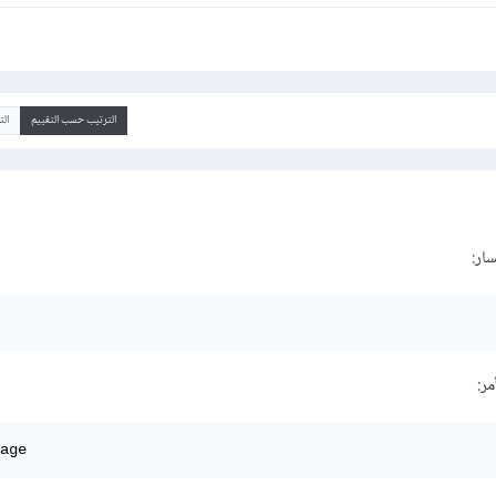
الترتيب حسب التقييم
ال
ار:
age