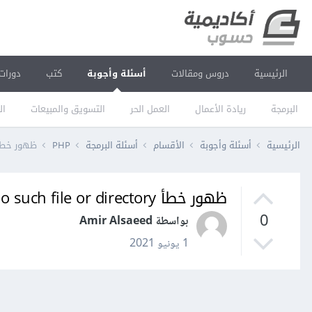
الرئيسية
دروس ومقالات
أسئلة وأجوبة
كتب
دورات
البرمجة
ريادة الأعمال
العمل الحر
التسويق والمبيعات
ال
الرئيسية
أسئلة وأجوبة
الأقسام
أسئلة البرمجة
PHP
ظهور خطأ symlink() No such file or directory ف
ظهور خطأ symlink() No such file or directory في لارافل
0
بواسطة Amir Alsaeed
1 يونيو 2021