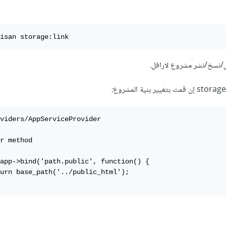
نسخ/نشر مشروع لارافل.
viders/AppServiceProvider 

r method

app->bind('path.public', function() {

urn base_path('../public_html');
