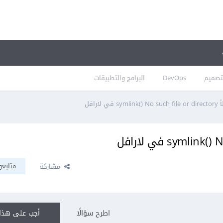
تصميم
DevOps
البرامج والتطبيقات
ي لارافل
متابعو
مشاركة
اطرح سؤالًا
أجب على هذا 