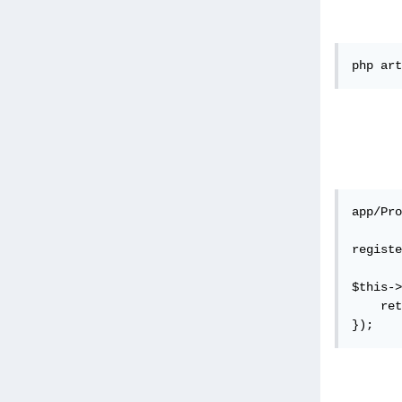
app/Pro
registe
$this->
    ret
});