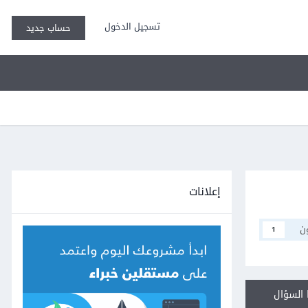
تسجيل الدخول
حساب جديد
إعلانات
ن
1
السؤال