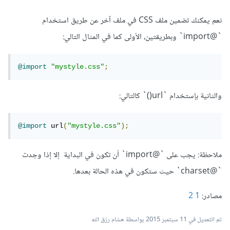
نعم يمكنك تضمين ملف CSS في ملف آخر عن طريق استخدام
`@import` وبطريقتين، الأولى كما في المثال التالي:
@import
"mystyle.css"
;
والثانية بإستخدام `url()` كالتالي:
@import
 url
(
"mystyle.css"
);
ملاحظة: يجب على `@import` أن تكون في البداية إلا إذا وجدت
`@charset` حيث ستكون في هذه الحالة بعدها.
مصادر:
1
2
تم التعديل في
11 سبتمبر 2015
بواسطة هشام رزق الله