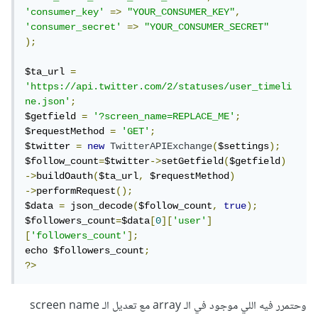
'consumer_key'
=>
"YOUR_CONSUMER_KEY"
,
'consumer_secret'
=>
"YOUR_CONSUMER_SECRET"
);
$ta_url 
=
'https://api.twitter.com/2/statuses/user_timeli
ne.json'
;
$getfield 
=
'?screen_name=REPLACE_ME'
;
$requestMethod 
=
'GET'
;
$twitter 
=
new
TwitterAPIExchange
(
$settings
);
$follow_count
=
$twitter
->
setGetfield
(
$getfield
)
->
buildOauth
(
$ta_url
,
 $requestMethod
)
->
performRequest
();
$data 
=
 json_decode
(
$follow_count
,
true
);
$followers_count
=
$data
[
0
][
'user'
]
[
'followers_count'
];
echo $followers_count
;
?>
وحتمرر فيه اللي موجود في الـ array مع تعديل الـ screen name