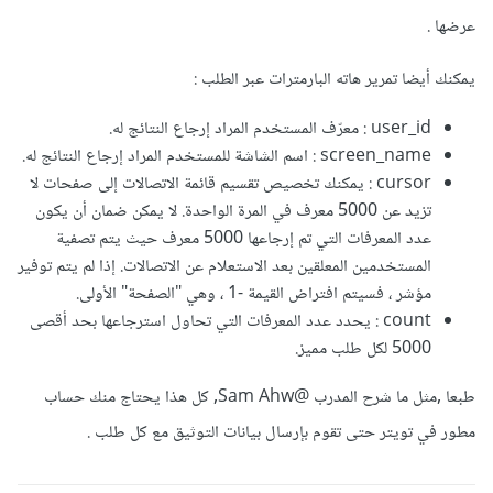
عرضها .
يمكنك أيضا تمرير هاته البارمترات عبر الطلب :
user_id : معرّف المستخدم المراد إرجاع النتائج له.
screen_name : اسم الشاشة للمستخدم المراد إرجاع النتائج له.
cursor : يمكنك تخصيص تقسيم قائمة الاتصالات إلى صفحات لا
تزيد عن 5000 معرف في المرة الواحدة. لا يمكن ضمان أن يكون
عدد المعرفات التي تم إرجاعها 5000 معرف حيث يتم تصفية
المستخدمين المعلقين بعد الاستعلام عن الاتصالات. إذا لم يتم توفير
مؤشر ، فسيتم افتراض القيمة -1 ، وهي "الصفحة" الأولى.
count : يحدد عدد المعرفات التي تحاول استرجاعها بحد أقصى
5000 لكل طلب مميز.
طبعا ,مثل ما شرح المدرب
@Sam Ahw
, كل هذا يحتاج منك حساب
مطور في تويتر حتى تقوم بإرسال بيانات التوثيق مع كل طلب .