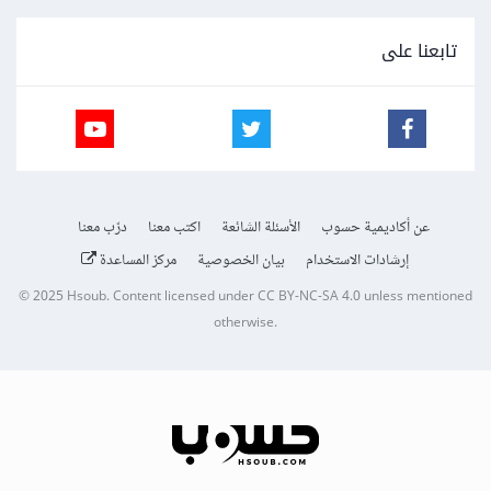
تابعنا على
عن أكاديمية حسوب
الأسئلة الشائعة
اكتب معنا
درّب معنا
إرشادات الاستخدام
بيان الخصوصية
مركز المساعدة
© 2025
Hsoub
.
Content licensed under
CC BY-NC-SA 4.0
unless mentioned
otherwise.