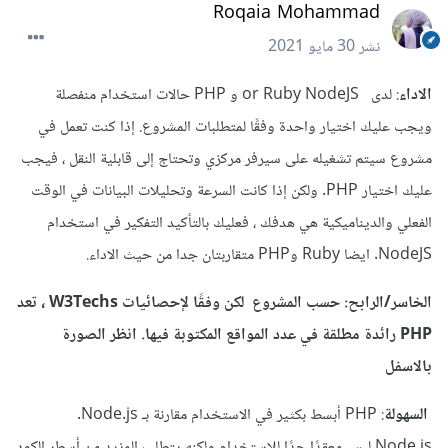
Roqaia Mohammad
نشر
30 مايو 2021
الاداء
: لدى or Ruby NodeJS و PHP حالات استخدام منفصلة
ويجب عليك اختيار واحدة وفقًا لمتطلبات المشروع. إذا كنت تعمل في
مشروع سيتم تشغيله على سيرفر مركزي وتحتاج إلى قابلية النقل ، فيجب
عليك اختيار PHP. ولكن إذا كانت السرعة وتحليلات البيانات في الوقت
الفعلي والديناميكية هي هدفك ، فعليك بالتأكيد التفكير في استخدام
NodeJS. ايضا Ruby وPHP متقاربتان جدا من حيث الاداء.
الخاسر/الرابح: حسب المشروع لكن وفقًا لإحصائيات W3Techs ، تعد
PHP رائدة مطلقة في عدد المواقع المكتوبة فيها. انظر الصورة
بالاسفل
السهولة
: PHP أبسط بكثير في الاستخدام مقارنة بـ Node.js.
Node.js ليس معقدًا جدًا للاستخدام ولكنه يتطلب المزيد من أسطر الكود