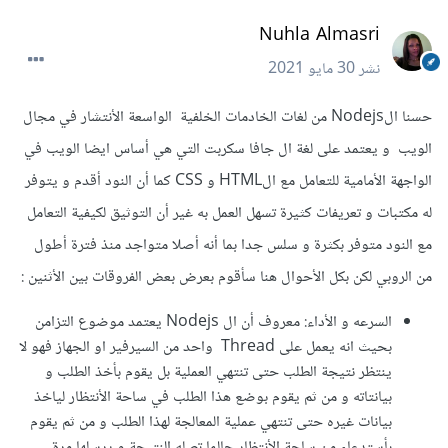
Nuhla Almasri
نشر
30 مايو 2021
حسنا الNodejs من لغات الخادمات الخلفية الواسعة الأنتشار في مجال
الويب و يعتمد على لغة ال جافا سكربت التي هي أساس ايضا الويب في
الواجهة الأمامية للتعامل مع الHTML و CSS كما أن النود أقدم و يتوفر
له مكتبات و تعريفات كثيرة تسهل العمل به غير أن التوثيق لكيفية التعامل
مع النود متوفر بكثرة و سلس جدا بما أنه أصلا متواجد منذ فترة أطول
من الروبي لكن بكل الأحوال هنا سأقوم بعرض بعض الفروقات بين الأثنين :
السرعه و الأداء: معروف أن ال Nodejs يعتمد موضوع التزامن
بحيث انه يعمل على Thread واحد من السيرفير او الجهاز فهو لا
ينتظر نتيجة الطلب حتى تنتهي العملية بل يقوم بأخذ الطلب و
بيانتاته و من ثم يقوم بوضع هذا الطلب في ساحة الأنتظار لياخذ
بيانات غيره حتى تنتهي عملية المعالجة لهذا الطلب و من ثم يقوم
بأستدعاء من ساحة الأنتظار حالما تصله النتيجة و يرسلها مرة