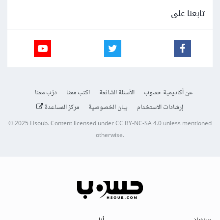
تابعنا على
عن أكاديمية حسوب
الأسئلة الشائعة
اكتب معنا
درّب معنا
إرشادات الاستخدام
بيان الخصوصية
مركز المساعدة
© 2025
Hsoub
.
Content licensed under
CC BY-NC-SA 4.0
unless mentioned
otherwise.