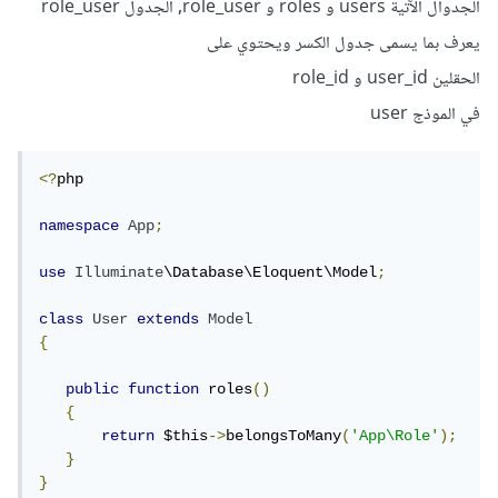
الجدوال الآتية users و roles و role_user, الجدول role_user
يعرف بما يسمى جدول الكسر ويحتوي على
الحقلين user_id و role_id
في الموذج user
<?
php

namespace
App
;
use
Illuminate
\Database\Eloquent\Model
;
class
User
extends
Model
{
public
function
 roles
()
{
return
 $this
->
belongsToMany
(
'App\Role'
);
}
}