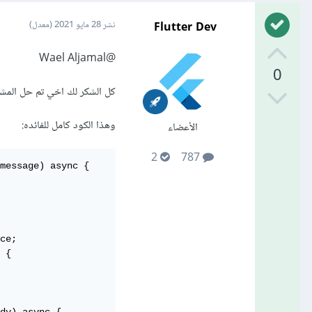
Flutter Dev
نشر
28 مايو 2021
(معدل)
@Wael Aljamal
0
كل الشكر لك اخي تم حل المش
وهذا الكود كامل للفائده:
الأعضاء
2
787
message) async {

ce;

 {
