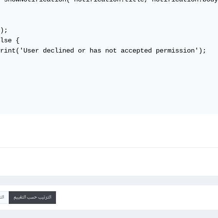
);

lse {

rint('User declined or has not accepted permission');

الترتيب حسب التقييم
ال