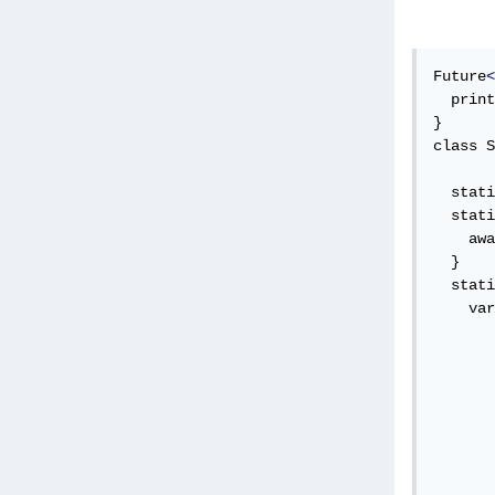
Future
<
  print
}

class S
  stati
  stati
    awa
  }

  stati
    var
       
       
       
       
       
       
       
       