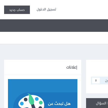
تسجيل الدخول
حساب جديد
إعلانات
ن
2
السؤال