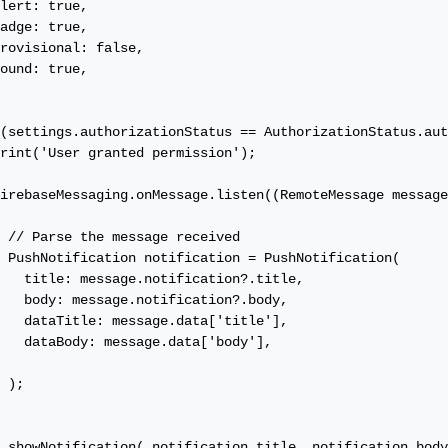
lert: true,

adge: true,

rovisional: false,

ound: true,

(settings.authorizationStatus == AuthorizationStatus.aut
rint('User granted permission');

irebaseMessaging.onMessage.listen((RemoteMessage message
 // Parse the message received

 PushNotification notification = PushNotification(

   title: message.notification?.title,

   body: message.notification?.body,

   dataTitle: message.data['title'],

   dataBody: message.data['body'],

 );

 showNotification( notification.title, notification.body