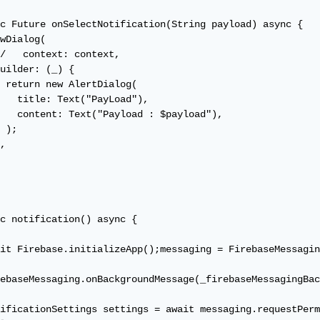
c Future onSelectNotification(String payload) async {

wDialog(

/   context: context,

uilder: (_) {

 return new AlertDialog(

   title: Text("PayLoad"),

   content: Text("Payload : $payload"),

 );

,

c notification() async {

it Firebase.initializeApp();messaging = FirebaseMessagin
ebaseMessaging.onBackgroundMessage(_firebaseMessagingBac
ificationSettings settings = await messaging.requestPerm