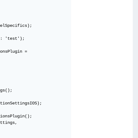
elSpecifics);

: 'test');

onsPlugin =

gs();

tionSettingsIOS);

ionsPlugin();

ttings,
