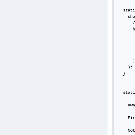
  stati
    sho
      /
      b
       
       
       
       
      }
    );

  }

  stati
    awa
    Fir
    Not