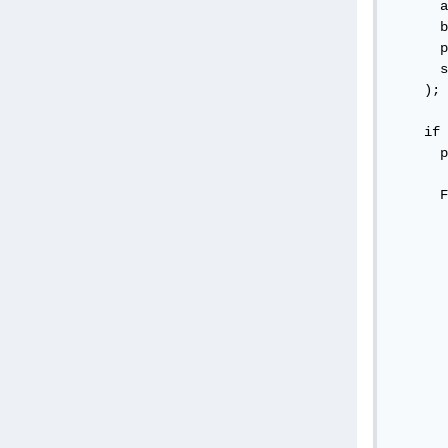
      a
      b
      p
      s
    );

    if 
      p
      F
       
       
       
       
       
       
       
       