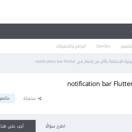
تصميم
DevOps
البرامج والتطبيقات
ية الاحتفاظ بأكثر من إشعار في notification bar Flutter
متابعو
مشاركة
اطرح سؤالًا
أجب على هذا 