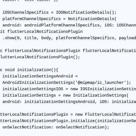
 iOSChannelSpecifics = IOSNotificationDetails();

 platformChannelSpecifics = NotificationDetails(

 android: androidPlatformChannelSpecifics, iOS: iOSChann
it flutterLocalNotificationsPlugin

 .show(0, title, body, platformChannelSpecifics, payload
c FlutterLocalNotificationsPlugin flutterLocalNotificati
lutterLocalNotificationsPlugin();

c void initialization(){

 initializationSettingsAndroid =

 AndroidInitializationSettings('@mipmap/ic_launcher');

 initializationSettingsIOS = new IOSInitializationSettin
 initializationSettings = new InitializationSettings(

 android: initializationSettingsAndroid, iOS: initializa
tterLocalNotificationsPlugin = new FlutterLocalNotificat
tterLocalNotificationsPlugin.initialize(initializationSe
 onSelectNotification: onSelectNotification);
