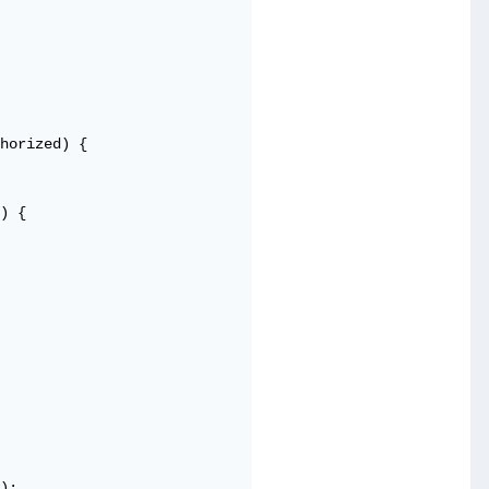
horized) {

) {

);
