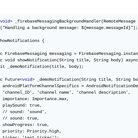
void>
 _firebaseMessagingBackgroundHandler(RemoteMessage 
("Handling a background message: ${message.messageId}");

howNotifications {

c FirebaseMessaging messaging = FirebaseMessaging.instan
c void showNotification(String title, String body) async
it _demoNotification(title, body);

c Future
<void>
 _demoNotification(String title, String bo
 androidPlatformChannelSpecifics = AndroidNotificationDe
 'channel_ID', 'channel name', 'channel description',

 importance: Importance.max,

 playSound: true,

 // sound: 'sound',

 // sound: true,

 showProgress: true,

 priority: Priority.high,

 ticker: 'test ticker');
