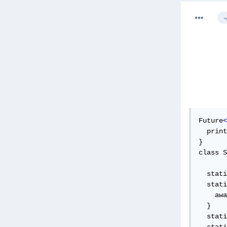
ب
Future
<
  print
}

class S
  stati
  stati
    awa
  }

  stati