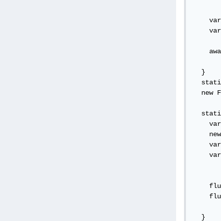
    var
    var
       
    awa
       
  }

  stati
  new F
  stati
    var
    new
    var
    var
       
    flu
    flu
       
  }
