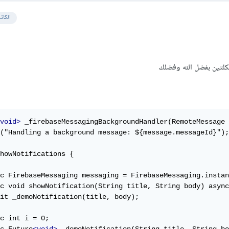
الكات
كلتين بفضل الله وفضلك
void>
 _firebaseMessagingBackgroundHandler(RemoteMessage 
("Handling a background message: ${message.messageId}");

howNotifications {

c FirebaseMessaging messaging = FirebaseMessaging.instan
c void showNotification(String title, String body) async
it _demoNotification(title, body);

c int i = 0;
