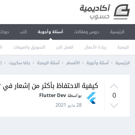
الرئيسية
دروس ومقالات
أسئلة وأجوبة
كتب
دورات
البرمجة
ريادة الأعمال
العمل الحر
التسويق والمبيعات
ال
الرئيسية
أسئلة وأجوبة
الأقسام
أسئلة البرمجة
جافا سكريبت
كيف
كيفية الاحتفاظ بأكثر من إشعار في notification bar Flutter
0
بواسطة Flutter Dev
28 مايو 2021