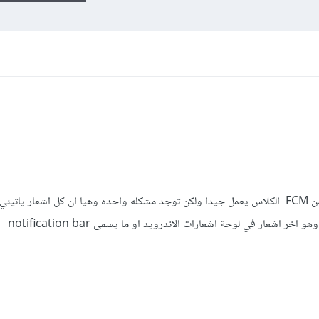
لدي كلاس استقبال من خلاله الاشعارات من FCM الكلاس يعمل جيدا ولكن توجد مشكله واحده وهيا ان كل اشعار
 اشعار في لوحة اشعارات الاندرويد او ما يسمى notification bar