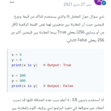
نشر
27 مايو 2021
لدي سؤال حول المعامل is والذي يستخدم للتأكد من قيمة ونوع
قيمتين حيث أن المقارنة بين متغيرين لهما نفس القيمة الرقمية (أقل
من أو يساوي 256) يعطي True بينما المفارنة بين قيمتين أكبر من
256 يعطي False كالتالي:
x 
=
5
y 
=
5
print
(
x 
is
 y
)
# Output: True
x 
=
300
y 
=
300
print
(
x 
is
 y
)
# Output: False
أنا أستخدم بايثون 3.8 ، لا أعلم سبب هذه المشكلة لكنها قد تسبب
أخطاء غير متوقعة في تنفيذ البرامج لدي، وكيف أقوم بالمقارنة بين