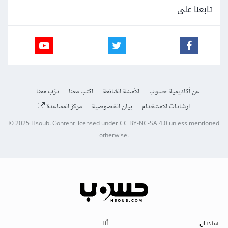
تابعنا على
عن أكاديمية حسوب
الأسئلة الشائعة
اكتب معنا
درّب معنا
إرشادات الاستخدام
بيان الخصوصية
مركز المساعدة
© 2025
Hsoub
.
Content licensed under
CC BY-NC-SA 4.0
unless mentioned
otherwise.