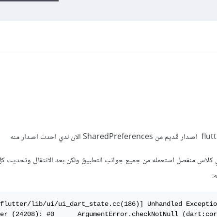
ستطيع تخزين قيم من نوع int في كلاس منفصل استعمله من جميع جوانب التطبيق ولكن بعد الانتقال وتحدي
:
flutter/lib/ui/ui_dart_state.cc(186)] Unhandled Exceptio
er (24208): #0      ArgumentError.checkNotNull (dart:cor