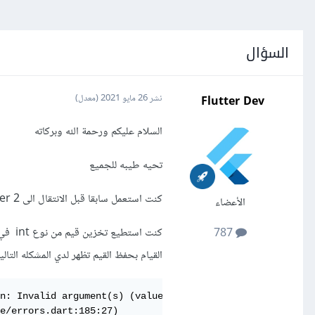
السؤال
Flutter Dev
نشر
26 مايو 2021
(معدل)
السلام عليكم ورحمة الله وبركاته
تحيه طيبه للجميع
كنت استعمل سابقا قبل الانتقال الى flutter 2 اصدار قديم من SharedPreferences الان لدي احدث اصدار منه
الأعضاء
كنت ا
787
القيام بحفظ القيم تظهر لدي المشكله التاليه
n: Invalid argument(s) (value): Must not be null

e/errors.dart:185:27)
