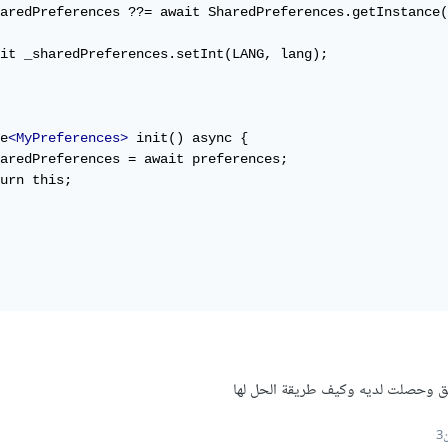
aredPreferences ??= await SharedPreferences.getInstance(
it _sharedPreferences.setInt(LANG, lang);

e
<MyPreferences>
 init() async {

aredPreferences = await preferences;

urn this;

ق وحصلت لديه وكيف طريقة الحل لها