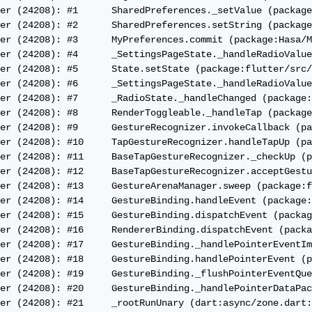
er (24208): #1      SharedPreferences._setValue (package
er (24208): #2      SharedPreferences.setString (package
er (24208): #3      MyPreferences.commit (package:Hasa/M
er (24208): #4      _SettingsPageState._handleRadioValue
er (24208): #5      State.setState (package:flutter/src/
er (24208): #6      _SettingsPageState._handleRadioValue
er (24208): #7      _RadioState._handleChanged (package:
er (24208): #8      RenderToggleable._handleTap (package
er (24208): #9      GestureRecognizer.invokeCallback (pa
er (24208): #10     TapGestureRecognizer.handleTapUp (pa
er (24208): #11     BaseTapGestureRecognizer._checkUp (p
er (24208): #12     BaseTapGestureRecognizer.acceptGestu
er (24208): #13     GestureArenaManager.sweep (package:f
er (24208): #14     GestureBinding.handleEvent (package:
er (24208): #15     GestureBinding.dispatchEvent (packag
er (24208): #16     RendererBinding.dispatchEvent (packa
er (24208): #17     GestureBinding._handlePointerEventIm
er (24208): #18     GestureBinding.handlePointerEvent (p
er (24208): #19     GestureBinding._flushPointerEventQue
er (24208): #20     GestureBinding._handlePointerDataPac
er (24208): #21     _rootRunUnary (dart:async/zone.dart: