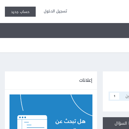
تسجيل الدخول
حساب جديد
إعلانات
ن
1
السؤال