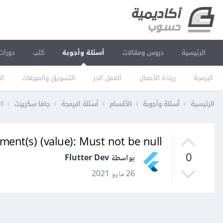
الرئيسية
دروس ومقالات
أسئلة وأجوبة
كتب
دورات
البرمجة
ريادة الأعمال
العمل الحر
التسويق والمبيعات
ال
الرئيسية
أسئلة وأجوبة
الأقسام
أسئلة البرمجة
جافا سكريبت
ll
ment(s) (value): Must not be null
0
بواسطة Flutter Dev
26 مايو 2021