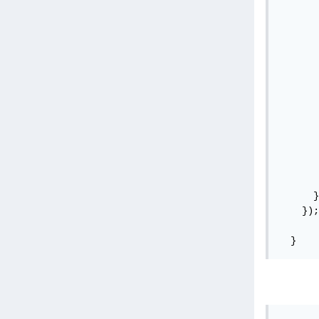
       
       
       
       
       
       
       
       
       
       
      }

    });

  }