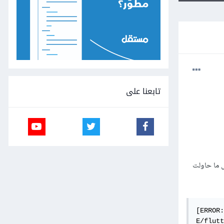
تابعنا على
ث كل ما حاولت
[ERROR:
E/flutt