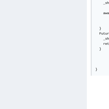
    _sh
    awa
  }

  Futur
    _sh
    ret
  }

}