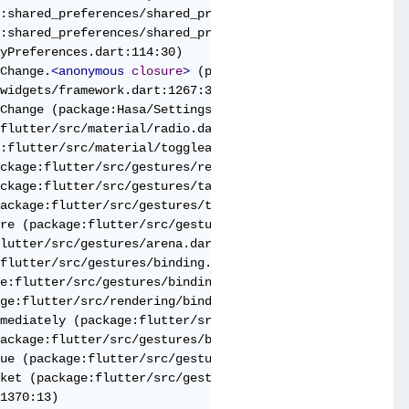
:shared_preferences/shared_preferences.dart:147:19)

:shared_preferences/shared_preferences.dart:133:7)

yPreferences.dart:114:30)

Change.
<anonymous
closure
>
 (package:Hasa/Settings.dart:1
widgets/framework.dart:1267:30)

Change (package:Hasa/Settings.dart:132:5)

flutter/src/material/radio.dart:404:24)

:flutter/src/material/toggleable.dart:440:19)

ckage:flutter/src/gestures/recognizer.dart:182:24)

ckage:flutter/src/gestures/tap.dart:607:11)

ackage:flutter/src/gestures/tap.dart:296:5)

re (package:flutter/src/gestures/tap.dart:267:7)

lutter/src/gestures/arena.dart:157:27)

flutter/src/gestures/binding.dart:385:20)

e:flutter/src/gestures/binding.dart:361:22)

ge:flutter/src/rendering/binding.dart:278:11)

mediately (package:flutter/src/gestures/binding.dart:316
ackage:flutter/src/gestures/binding.dart:280:5)

ue (package:flutter/src/gestures/binding.dart:238:7)

ket (package:flutter/src/gestures/binding.dart:221:7)

1370:13)
