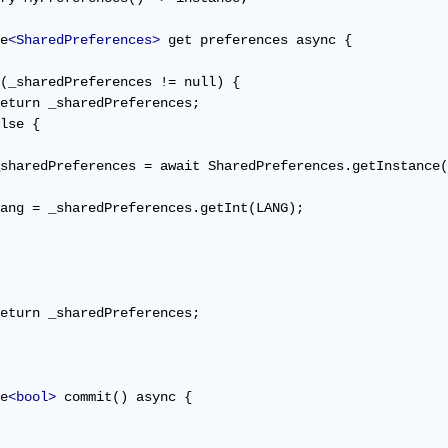
e
<SharedPreferences>
 get preferences async {

(_sharedPreferences != null) {

eturn _sharedPreferences;

lse {

sharedPreferences = await SharedPreferences.getInstance(
ang = _sharedPreferences.getInt(LANG);

eturn _sharedPreferences;

e
<bool>
 commit() async {
