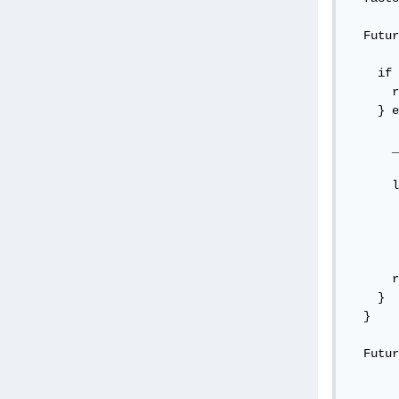
  Futur
    if 
      r
    } e
      _
      l
      r
    }

  }

  Futur