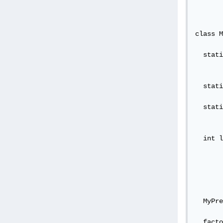
class M
  stati
  stati
  stati
  int l
  MyPre
  facto