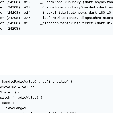
er (24208): #22     _CustomZone.runUnary (dart:async/zon
er (24208): #23     _CustomZone.runUnaryGuarded (dart:as
er (24208): #24     _invoke1 (dart:ui/hooks.dart:180:10)

er (24208): #25     PlatformDispatcher._dispatchPointerD
er (24208): #26     _dispatchPointerDataPacket (dart:ui/
er (24208): 
_handleRadioValueChange(int value) {

dioValue = value;

State(() {

witch (_radioValue) {

 case 1:

   SaveLang=1;
