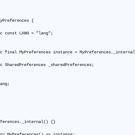
yPreferences {

c const LANG = "lang";

c final MyPreferences instance = MyPreferences._internal
c SharedPreferences _sharedPreferences;

ang;

ferences._internal() {}

ry MyPreferences() => instance;
