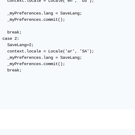
   context.locale = Locale('en', 'US');

   _myPreferences.lang = SaveLang;

   _myPreferences.commit();

   break;

 case 2:

   SaveLang=2;

   context.locale = Locale('ar', 'SA');

   _myPreferences.lang = SaveLang;

   _myPreferences.commit();

   break;
