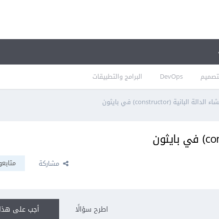
تصميم
DevOps
البرامج والتطبيقات
لة البانية (constructor) في بايثون
متابعو
مشاركة
اطرح سؤالًا
أجب على هذا 