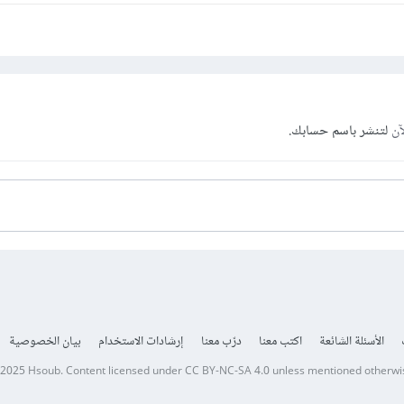
آن
لتنشر باسم حسابك.
الأسئلة الشائعة
اكتب معنا
درّب معنا
إرشادات الاستخدام
بيان الخصوصية
 2025
Hsoub
.
Content licensed under
CC BY-NC-SA 4.0
unless mentioned otherwi