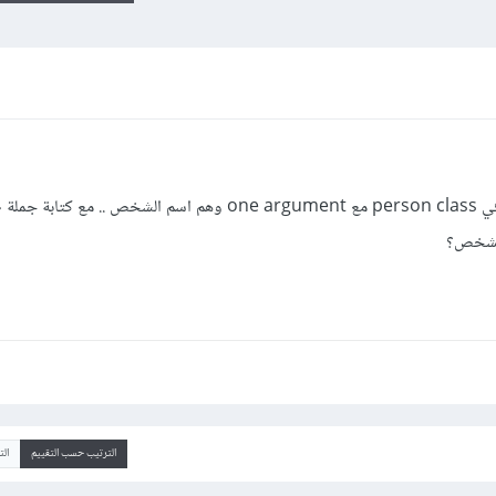
كيف أقوم بانشاء one constructor في person class مع one argument وهم اسم الشخص 
الترتيب حسب التقييم
ال