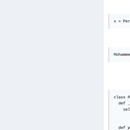
x = Per
Mohamme
class P
  def _
    sel
  def p