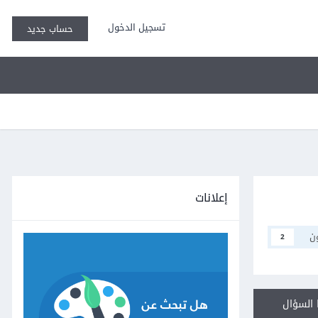
تسجيل الدخول
حساب جديد
إعلانات
ن
2
السؤال