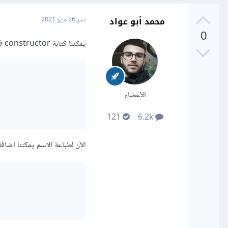
محمد أبو عواد
نشر
26 مايو 2021
0
يمكننا كتابة constructor في بايثون باستخدام الدالة __init__ , كما هو موضح في الكود التالي
الأعضاء
121
6.2k
الآن لطباعة الاسم يمكننا اضافة الجملة print ون