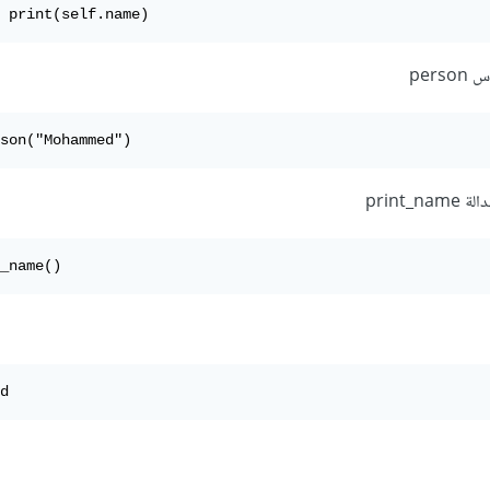
 print(self.name)
per
son("Mohammed")
print
_name()
d