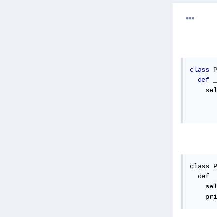
class
P
def
 _
    sel
class P
  def _
    sel
    pri