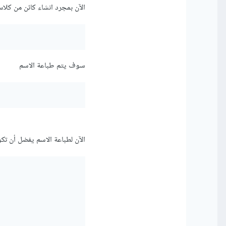
الآن بمجرد انشاء كائن من كلاس person سوف يطبع ال
سوف يتم طباعة الاسم
الآن لطباعة الاسم يفضل أن تكون هناك دالة منفصلة عن or