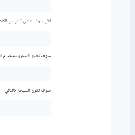
الآن سوف ننشئ كائن من الكلاس son
سوف نطبع الاسم باستخدام الدالة _name
سوف تكون النتيجة كالتالي