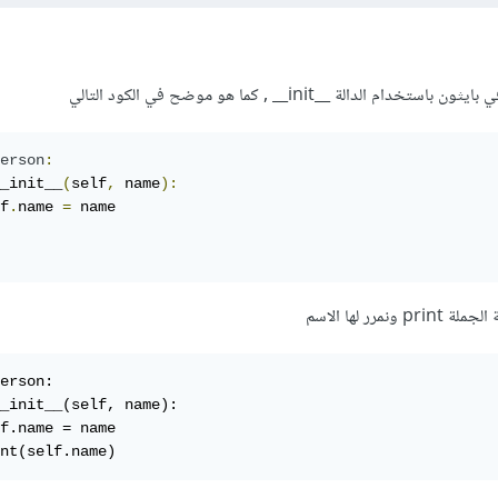
erson
:
_init__
(
self
,
 name
):
f
.
name 
=
 name

مرر لها الاسم
erson:

_init__(self, name):

f.name = name

nt(self.name)