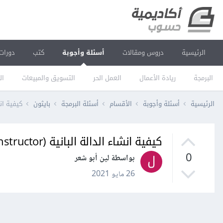
الرئيسية
دروس ومقالات
أسئلة وأجوبة
كتب
دورات
البرمجة
ريادة الأعمال
العمل الحر
التسويق والمبيعات
ال
الرئيسية
أسئلة وأجوبة
الأقسام
أسئلة البرمجة
بايثون
كيفية انشاء الدا
كيفية انشاء الدالة البانية (constructor) في بايثون
0
بواسطة لين أبو شعر
26 مايو 2021