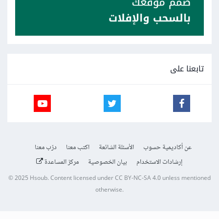
تابعنا على
عن أكاديمية حسوب
الأسئلة الشائعة
اكتب معنا
درّب معنا
إرشادات الاستخدام
بيان الخصوصية
مركز المساعدة
© 2025
Hsoub
.
Content licensed under
CC BY-NC-SA 4.0
unless mentioned
otherwise.