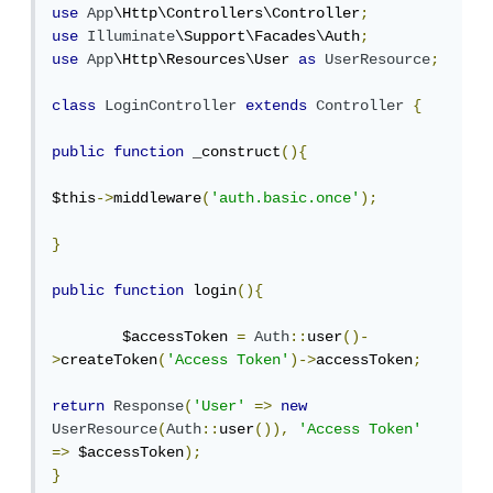
use
App
\Http\Controllers\Controller
;
use
Illuminate
\Support\Facades\Auth
;
use
App
\Http\Resources\User 
as
UserResource
;
class
LoginController
extends
Controller
{
public
function
 _construct
(){
$this
->
middleware
(
'auth.basic.once'
);
}
public
function
 login
(){
	$accessToken 
=
Auth
::
user
()-
>
createToken
(
'Access Token'
)->
accessToken
;
return
Response
(
'User'
=>
new
UserResource
(
Auth
::
user
()),
'Access Token'
=>
 $accessToken
);
}