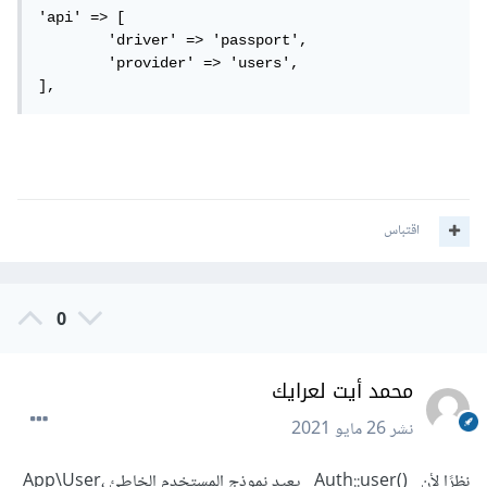
'api' => [

	'driver' => 'passport',

	'provider' => 'users',

],
اقتباس
0
محمد أيت لعرايك
نشر
26 مايو 2021
نظرًا لأن ()Auth::user يعيد نموذج المستخدم الخاطئ ،App\User