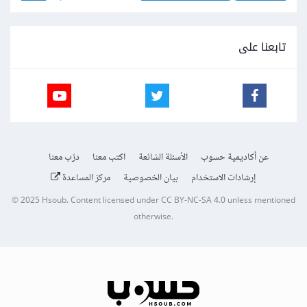
تابعنا على
عن أكاديمية حسوب
الأسئلة الشائعة
اكتب معنا
درّب معنا
إرشادات الاستخدام
بيان الخصوصية
مركز المساعدة
© 2025
Hsoub
.
Content licensed under
CC BY-NC-SA 4.0
unless mentioned
otherwise.