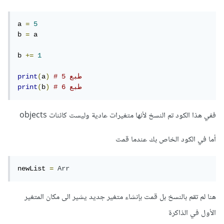
a 
=
5
b 
=
 a

b 
+=
1
# 5 طبع
)
a
(
print
# 6 طبع
)
b
(
print
ففي هذا الكود تم النسخ لأنها متغيرات عادية وليست كائنات objects
أما في الكود الخاص بك عندما قمت
newList 
=
Arr
هنا لم تقم بالنسخ بل قمت بإنشاء متغير جديد يشير الى مكان المتغير
الأول في الذاكرة