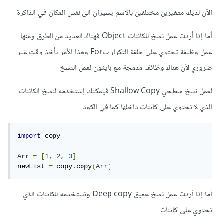
الآن لديك متغيرين مختلفين بالاسم يشيران الى نفس المكان في الذاكرة
أما إذا أردت عمل نسخ للكائنات Object فهناك العديد من الطرق ومنها
عمل وظيفة تحتوي على حلقة التكرار بFor وهذا الأمر يأخذ وقت غير
ضروري لأن هناك وظائف مدمجة مع بايثون لعمل النسخ
لعمل نسخ سطحي Shallow Copy فيمكنك إستخدمه لنسخ الكائنات
الذي لا تحتوي على كائنات داخلها كما في الكود
import
 copy

Arr
=
[
1
,
2
,
3
]
newList 
=
 copy
.
copy
(
Arr
)
أما إذا أردت عمل نسخ عميق Deep copy وتستخدمه للكائنات الذي
تحتوي على كائنات