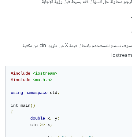
أرجو محاولة حل السؤال لأنه بسيط قبل رؤية الإجابة.
.
.
سوف نسمح للمستخدم بإدخال قيمة X عن طريق cin من مكتبة
iostream
#include
<iostream>
#include
<math.h>
using
namespace
 std
;
int
 main
()
{
double
 x
,
 y
;
	cin 
>>
 x
;