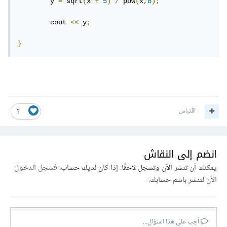
	y 
=
 sqrt
(
x 
+
5
)
/
 pow
(
x
,
8
);
	cout 
<<
 y
;
}
اقتباس
1
انضم إلى النقاش
يمكنك أن تنشر الآن وتسجل لاحقًا. إذا كان لديك حساب،
فسجل الدخول
الآن
لتنشر باسم حسابك.
أجب على هذا السؤال...