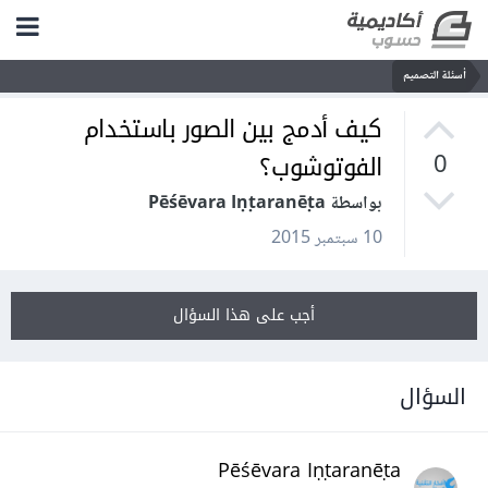
أسئلة التصميم
كيف أدمج بين الصور باستخدام
الفوتوشوب؟
0
بواسطة Pēśēvara Iṇṭaranēṭa
10 سبتمبر 2015
أجب على هذا السؤال
السؤال
Pēśēvara Iṇṭaranēṭa