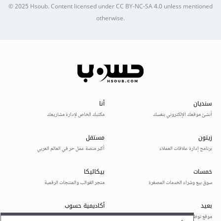
© 2025
Hsoub
.
Content licensed under
CC BY-NC-SA 4.0
unless mentioned
otherwise.