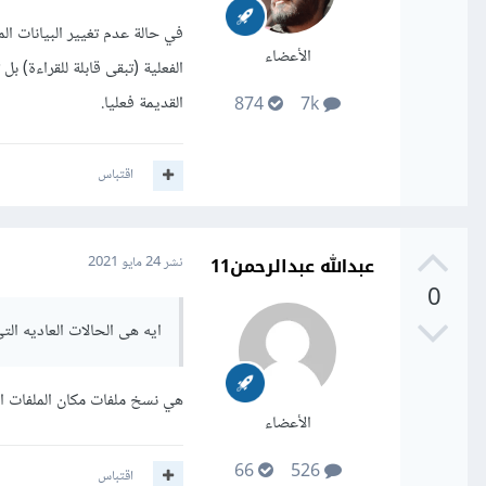
الأعضاء
الفعلية (تبقى قابلة للقراءة) 
القديمة فعليا.
874
7k
اقتباس
عبدالله عبدالرحمن11
نشر
24 مايو 2021
0
ايه هى الحالات العاديه ال
هي نسخ ملفات مكان الملفات ا
الأعضاء
66
526
اقتباس