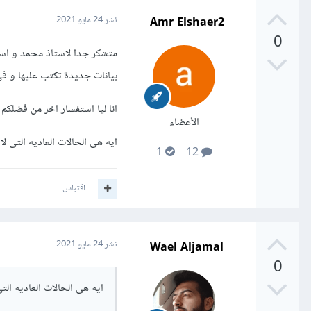
Amr Elshaer2
نشر
24 مايو 2021
0
متشكر جدا لاستاذ محمد و استا
بيانات جديدة تكتب عليها و فى
انا ليا استفسار اخر من فضلكم
الأعضاء
ايه هى الحالات العاديه التى 
1
12
اقتباس
Wael Aljamal
نشر
24 مايو 2021
0
ايه هى الحالات العاديه ال