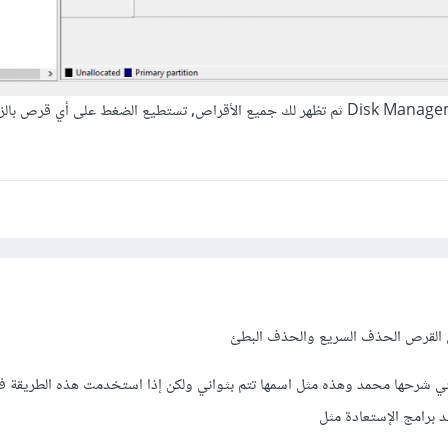
تختار ادارة الأقراص أو Disk Management ثم تظهر لك جميع الأقراص, تستطيع الضغط على أي قرص ب
ن القرص الحذف السريع والحذف البطئ
تي شرحها محمد وهذه مثل اسمها تتم بثواني ولكن إذا استخدمت هذه الطريقة ف
د برامج الإستعادة مثل