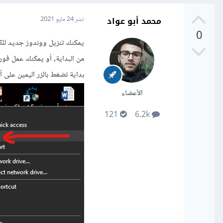
محمد أبو عواد
نشر
24 مايو 2021
0
يمكنك تنزيل ووندوز جديد للك
من البداية, أو يمكنك عمل فور
بداية تضغط بالزر اليمين على أيقون
الأعضاء
121
6.2k