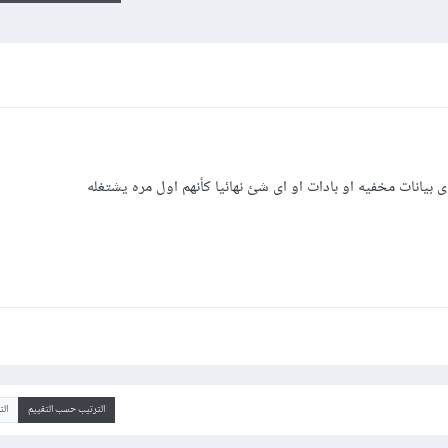
ى بيانات مخفيه او بادات او اى شئ نهائيا كأنهم اول مره يشتغله
الترتيب حسب التقييم
ال