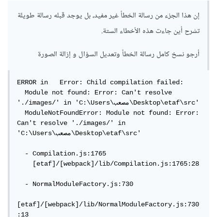
إن هذا الجزء من رسالة الخطأ غير مفيد، بل يوجد قبله رسالة طويلة
تشرح أين جاءت هذه الأخطاء الستة.
أرجو نسخ كامل رسالة الخطأ وتعديل السؤال و إزالة الصورة
ERROR in   Error: Child compilation failed:

  Module not found: Error: Can't resolve 
'./images/' in 'C:\Users\مصعب\Desktop\etaf\src'

  ModuleNotFoundError: Module not found: Error: 
Can't resolve './images/' in 
'C:\Users\مصعب\Desktop\etaf\src'

  - Compilation.js:1765

    [etaf]/[webpack]/lib/Compilation.js:1765:28

  - NormalModuleFactory.js:730

[etaf]/[webpack]/lib/NormalModuleFactory.js:730
:13
