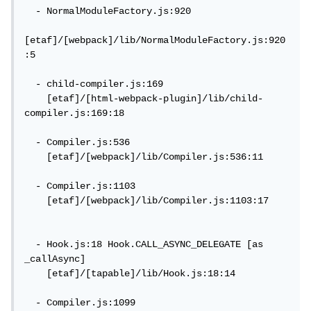
  - NormalModuleFactory.js:920

[etaf]/[webpack]/lib/NormalModuleFactory.js:920
:5

  - child-compiler.js:169

    [etaf]/[html-webpack-plugin]/lib/child-
compiler.js:169:18

  - Compiler.js:536

    [etaf]/[webpack]/lib/Compiler.js:536:11

  - Compiler.js:1103

    [etaf]/[webpack]/lib/Compiler.js:1103:17

  - Hook.js:18 Hook.CALL_ASYNC_DELEGATE [as 
_callAsync]

    [etaf]/[tapable]/lib/Hook.js:18:14

  - Compiler.js:1099
