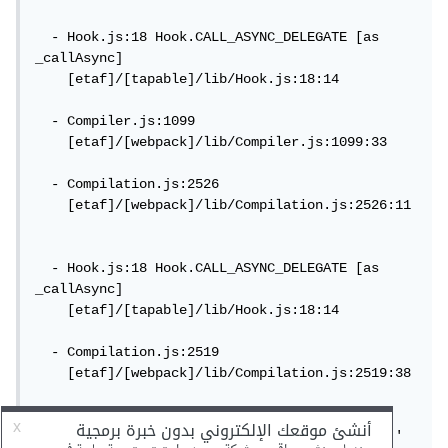
  - Hook.js:18 Hook.CALL_ASYNC_DELEGATE [as 
_callAsync]

    [etaf]/[tapable]/lib/Hook.js:18:14

  - Compiler.js:1099

    [etaf]/[webpack]/lib/Compiler.js:1099:33

  - Compilation.js:2526

    [etaf]/[webpack]/lib/Compilation.js:2526:11

  - Hook.js:18 Hook.CALL_ASYNC_DELEGATE [as 
_callAsync]

    [etaf]/[tapable]/lib/Hook.js:18:14

  - Compilation.js:2519

    [etaf]/[webpack]/lib/Compilation.js:2519:38

ERROR in   Error: Child compilation failed:

  Module parse failed: Unexpected character '' 