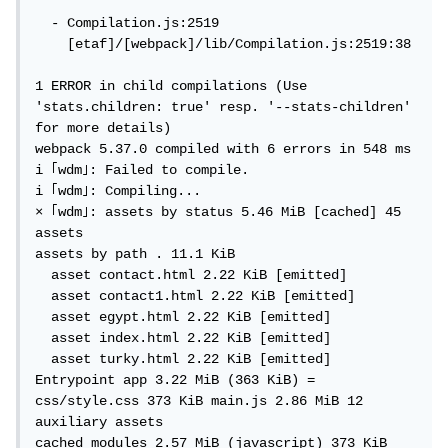
  - Compilation.js:2519

    [etaf]/[webpack]/lib/Compilation.js:2519:38

1 ERROR in child compilations (Use 
'stats.children: true' resp. '--stats-children' 
for more details)

webpack 5.37.0 compiled with 6 errors in 548 ms

i ｢wdm｣: Failed to compile.

i ｢wdm｣: Compiling...

× ｢wdm｣: assets by status 5.46 MiB [cached] 45 
assets

assets by path . 11.1 KiB

  asset contact.html 2.22 KiB [emitted]

  asset contact1.html 2.22 KiB [emitted]

  asset egypt.html 2.22 KiB [emitted]

  asset index.html 2.22 KiB [emitted]

  asset turky.html 2.22 KiB [emitted]

Entrypoint app 3.22 MiB (363 KiB) = 
css/style.css 373 KiB main.js 2.86 MiB 12 
auxiliary assets

cached modules 2.57 MiB (javascript) 373 KiB 