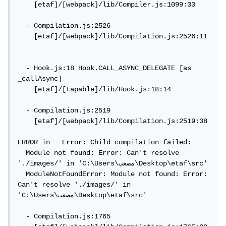
    [etaf]/[webpack]/lib/Compiler.js:1099:33

  - Compilation.js:2526

    [etaf]/[webpack]/lib/Compilation.js:2526:11

  - Hook.js:18 Hook.CALL_ASYNC_DELEGATE [as 
_callAsync]

    [etaf]/[tapable]/lib/Hook.js:18:14

  - Compilation.js:2519

    [etaf]/[webpack]/lib/Compilation.js:2519:38

ERROR in   Error: Child compilation failed:

  Module not found: Error: Can't resolve 
'./images/' in 'C:\Users\مصعب\Desktop\etaf\src'

  ModuleNotFoundError: Module not found: Error: 
Can't resolve './images/' in 
'C:\Users\مصعب\Desktop\etaf\src'

  - Compilation.js:1765
