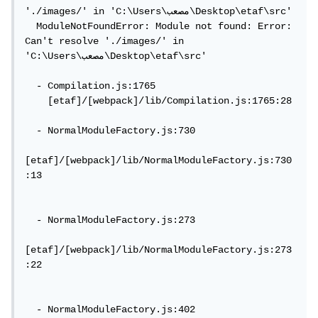
'./images/' in 'C:\Users\مصعب\Desktop\etaf\src'

  ModuleNotFoundError: Module not found: Error: 
Can't resolve './images/' in 
'C:\Users\مصعب\Desktop\etaf\src'

  - Compilation.js:1765

    [etaf]/[webpack]/lib/Compilation.js:1765:28

  - NormalModuleFactory.js:730

[etaf]/[webpack]/lib/NormalModuleFactory.js:730
:13

  - NormalModuleFactory.js:273

[etaf]/[webpack]/lib/NormalModuleFactory.js:273
:22

  - NormalModuleFactory.js:402
