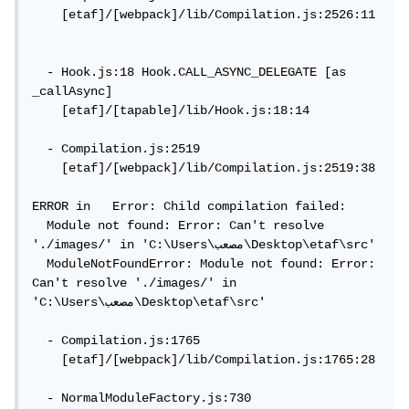
    [etaf]/[webpack]/lib/Compilation.js:2526:11

  - Hook.js:18 Hook.CALL_ASYNC_DELEGATE [as 
_callAsync]

    [etaf]/[tapable]/lib/Hook.js:18:14

  - Compilation.js:2519

    [etaf]/[webpack]/lib/Compilation.js:2519:38

ERROR in   Error: Child compilation failed:

  Module not found: Error: Can't resolve 
'./images/' in 'C:\Users\مصعب\Desktop\etaf\src'

  ModuleNotFoundError: Module not found: Error: 
Can't resolve './images/' in 
'C:\Users\مصعب\Desktop\etaf\src'

  - Compilation.js:1765

    [etaf]/[webpack]/lib/Compilation.js:1765:28

  - NormalModuleFactory.js:730
