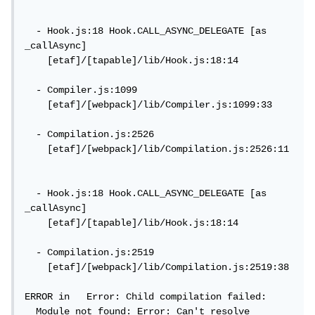
  - Hook.js:18 Hook.CALL_ASYNC_DELEGATE [as 
_callAsync]

    [etaf]/[tapable]/lib/Hook.js:18:14

  - Compiler.js:1099

    [etaf]/[webpack]/lib/Compiler.js:1099:33

  - Compilation.js:2526

    [etaf]/[webpack]/lib/Compilation.js:2526:11

  - Hook.js:18 Hook.CALL_ASYNC_DELEGATE [as 
_callAsync]

    [etaf]/[tapable]/lib/Hook.js:18:14

  - Compilation.js:2519

    [etaf]/[webpack]/lib/Compilation.js:2519:38

ERROR in   Error: Child compilation failed:

  Module not found: Error: Can't resolve 