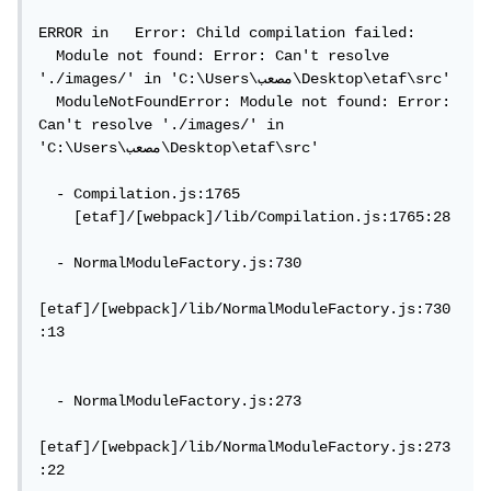
ERROR in   Error: Child compilation failed:

  Module not found: Error: Can't resolve 
'./images/' in 'C:\Users\مصعب\Desktop\etaf\src'

  ModuleNotFoundError: Module not found: Error: 
Can't resolve './images/' in 
'C:\Users\مصعب\Desktop\etaf\src'

  - Compilation.js:1765

    [etaf]/[webpack]/lib/Compilation.js:1765:28

  - NormalModuleFactory.js:730

[etaf]/[webpack]/lib/NormalModuleFactory.js:730
:13

  - NormalModuleFactory.js:273

[etaf]/[webpack]/lib/NormalModuleFactory.js:273
:22
