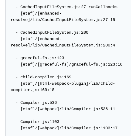
  - CachedInputFileSystem.js:27 runCallbacks

    [etaf]/[enhanced-
resolve]/lib/CachedInputFileSystem.js:27:15

  - CachedInputFileSystem.js:200

    [etaf]/[enhanced-
resolve]/lib/CachedInputFileSystem.js:200:4

  - graceful-fs.js:123

    [etaf]/[graceful-fs]/graceful-fs.js:123:16

  - child-compiler.js:169

    [etaf]/[html-webpack-plugin]/lib/child-
compiler.js:169:18

  - Compiler.js:536

    [etaf]/[webpack]/lib/Compiler.js:536:11

  - Compiler.js:1103

    [etaf]/[webpack]/lib/Compiler.js:1103:17
