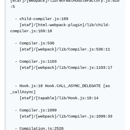
[etaf]/[webpack]/lib/NormalModuleFactory.js:920
:5

  - child-compiler.js:169

    [etaf]/[html-webpack-plugin]/lib/child-
compiler.js:169:18

  - Compiler.js:536

    [etaf]/[webpack]/lib/Compiler.js:536:11

  - Compiler.js:1103

    [etaf]/[webpack]/lib/Compiler.js:1103:17

  - Hook.js:18 Hook.CALL_ASYNC_DELEGATE [as 
_callAsync]

    [etaf]/[tapable]/lib/Hook.js:18:14

  - Compiler.js:1099

    [etaf]/[webpack]/lib/Compiler.js:1099:33

  - Compilation.js:2526
