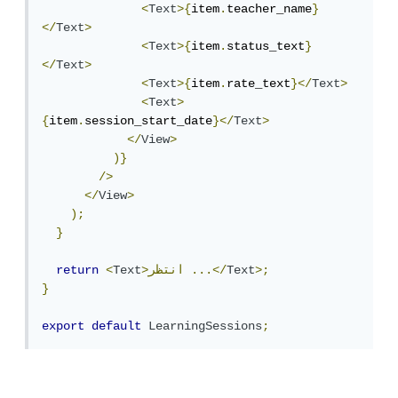
<
Text
>{
item
.
teacher_name
}
</
Text
>
<
Text
>{
item
.
status_text
}
</
Text
>
<
Text
>{
item
.
rate_text
}</
Text
>
<
Text
>
{
item
.
session_start_date
}</
Text
>
</
View
>
)}
/>
</
View
>
);
}
>;
Text
...</
>انتظر
Text
<
return
}
export
default
LearningSessions
;