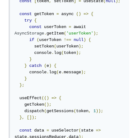
const
[
token
,
 setToken
]
=
 useState
(
null
);
const
 getToken 
=
 async 
()
=>
{
try
{
const
 userToken 
=
 await 
AsyncStorage
.
getItem
(
'userToken'
);
if
(
userToken 
!==
null
)
{
        setToken
(
userToken
);
        console
.
log
(
token
);
}
}
catch
(
e
)
{
      console
.
log
(
e
.
message
);
}
};
  useEffect
(()
=>
{
    getToken
();
    dispatch
(
getSessions
(
token
,
1
));
},
[]);
const
 data 
=
 useSelector
(
state 
=>
state
.
sessionsReducer
.
data
);