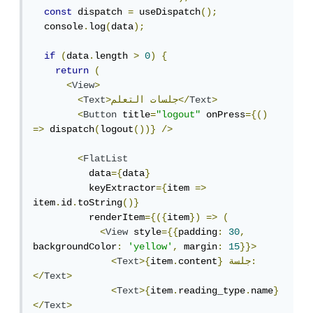
const
 dispatch 
=
 useDispatch
();
  console
.
log
(
data
);
if
(
data
.
length 
>
0
)
{
return
(
<
View
>
>
Text
التعلم</
>جلسات
Text
<
<
Button
 title
=
"logout"
 onPress
={()
=>
 dispatch
(
logout
())}
/>
<
FlatList
          data
={
data
}
          keyExtractor
={
item 
=>
item
.
id
.
toString
()}
          renderItem
={({
item
})
=>
(
<
View
 style
={{
padding
:
30
,
backgroundColor
:
'yellow'
,
 margin
:
15
}}>
جلسة:
}
content
.
item
>{
Text
<
</
Text
>
<
Text
>{
item
.
reading_type
.
name
}
</
Text
>