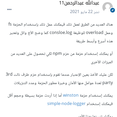
عبدالله عبدالرحمن11
نشر
22 مايو 2021
هناك العديد من الطرق لعمل ذلك فيمكنك عمل ذلك بإستخدام الحزمة fs
وعمل overload للوظيفة consloe.log كما وضح الأخ وائل وتعتبر
هذه أسرع وأبسط طريقة
أو يمكنك إستخدام حزمة من حزم npm لكي تحصول على العديد من
الميزات الأخرى
لكن عليك الأخذ بعين الإعتبار عندما تقوم بإستخدام حزم طرف ثالث 3rd
party لعدة عوامل منها الأمان وخبرة مطور الحزمة وعدد التنزيلات
يمكنك إستخدام حزمة
winston
أما إذا أردت حزمة بسيطة وحجم أقل
فيمكنك إستخدام
simple-node-logger
يمكنك تثبيتها بهذا الأمر