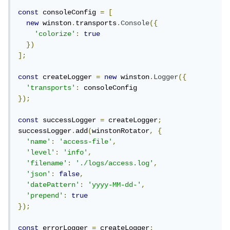
const
 consoleConfig 
=
[
new
 winston
.
transports
.
Console
({
'colorize'
:
true
})
];
const
 createLogger 
=
new
 winston
.
Logger
({
'transports'
:
});
const
 successLogger 
=
 createLogger
;
successLogger
.
add
(
winstonRotator
,
{
'name'
:
'access-file'
,
'level'
:
'info'
,
'filename'
:
'./logs/access.log'
,
'json'
:
false
,
'datePattern'
:
'yyyy-MM-dd-'
,
'prepend'
:
true
});
const
 errorLogger 
=
 createLogger
;