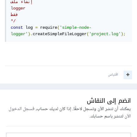
إنشاء ملف

logger

فقط

*/
const
 log 
=
 require
(
'simple-node-
logger'
).
createSimpleFileLogger
(
'project.log'
);
اقتباس
انضم إلى النقاش
يمكنك أن تنشر الآن وتسجل لاحقًا. إذا كان لديك حساب،
فسجل الدخول
الآن
لتنشر باسم حسابك.