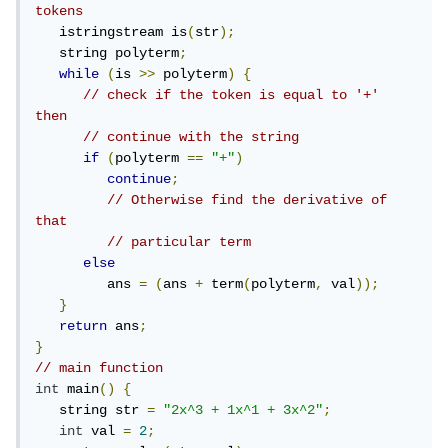
tokens
   istringstream is
(
str
);
   string polyterm
;
while
(
is 
>>
 polyterm
)
{
// check if the token is equal to '+' 
then
// continue with the string
if
(
polyterm 
==
"+"
)
continue
;
// Otherwise find the derivative of 
that
// particular term
else
         ans 
=
(
ans 
+
 term
(
polyterm
,
 val
));
}
return
 ans
;
}
// main function
int
 main
()
{
   string str 
=
"2x^3 + 1x^1 + 3x^2"
;
int
 val 
=
2
;