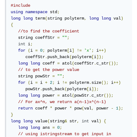
#include
using
namespace
 std
;
long
long
 term
(
string polyterm
,
long
long
 val
)
{
//to find the coefficient
   string coeffStr 
=
""
;
int
 i
;
for
(
i 
=
0
;
 polyterm
[
i
]
!=
'x'
;
 i
++)
      coeffStr
.
push_back
(
polyterm
[
i
]);
long
long
 coeff 
=
 atol
(
coeffStr
.
c_str
());
// to get the power value
   string powStr 
=
""
;
for
(
i 
=
 i 
+
2
;
 i 
!=
 polyterm
.
size
();
 i
++)
      powStr
.
push_back
(
polyterm
[
i
]);
long
long
 power 
=
 atol
(
powStr
.
c_str
());
// For ax^n, we return a(n-1)x^(n-1)
return
 coeff 
*
 power 
*
 pow
(
val
,
 power 
-
1
);
}
long
long
 value
(
string
&
 str
,
int
 val
)
{
long
long
 ans 
=
0
;
// using istringstream to get input in 