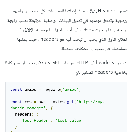
تعتبر
API
Headers مصدرًا إضافيًا للمعلومات لكل استدعاء لواجهة
برمجية وتتمثل مهمتهم في تمثيل البيانات الوصفية المرتبطة بطلب واجهة
برمجة ا. إذا واجهت مشكلات في أحد واجهات البرمجية (
API
) ، فإن
المكان الأول الذي يجب أن تبحث فيه هو headers ، حيث يمكنها
مساعدتك في تعقب أي مشكلات محتملة.
لتعيين headers في HTTP مع طلب Axios GET ، يجب أن تمرر كائنًا
بخاصية headers كمتغير ثانٍ.
const
 axios 
=
 require
(
'axios'
);
const
 res 
=
 await axios
.
get
(
'https://my-
domain.com/get'
,
{
  headers
:
{
'Test-Header'
:
'test-value'
}