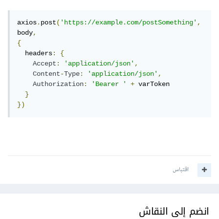
axios
.
post
(
'https://example.com/postSomething'
,
body
,
{
  headers
:
{
Accept
:
'application/json'
,
Content
-
Type
:
'application/json'
,
Authorization
:
'Bearer '
+
 varToken

}
})
اقتباس
انضم إلى النقاش