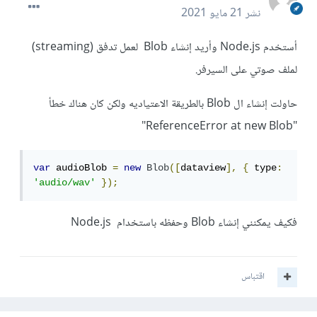
نشر
21 مايو 2021
أستخدم Node.js وأريد إنشاء Blob لعمل تدفق (streaming)
لملف صوتي على السيرفر.
حاولت إنشاء ال Blob بالطريقة الاعتياديه ولكن كان هناك خطأ
"ReferenceError at new Blob"
var
 audioBlob 
=
new
Blob
([
dataview
],
{
 type
:
'audio/wav'
});
فكيف يمكنني إنشاء Blob وحفظه باستخدام Node.js
اقتباس