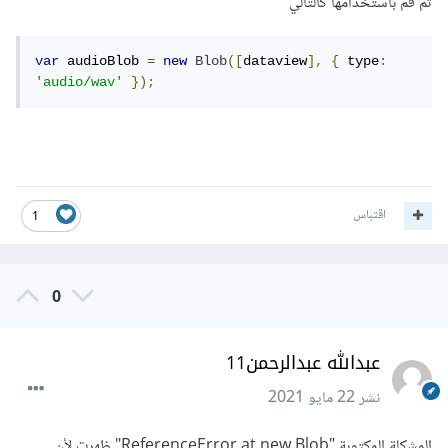
ثم قم باستخدامها كالتالي
var
 audioBlob 
=
new
Blob
([
dataview
],
{
 type
:
'audio/wav'
});
اقتباس
1
0
عبدالله عبدالرحمن11
نشر
22 مايو 2021
المشكلة المكتوبة "ReferenceError at new Blob" ظهرت لأن