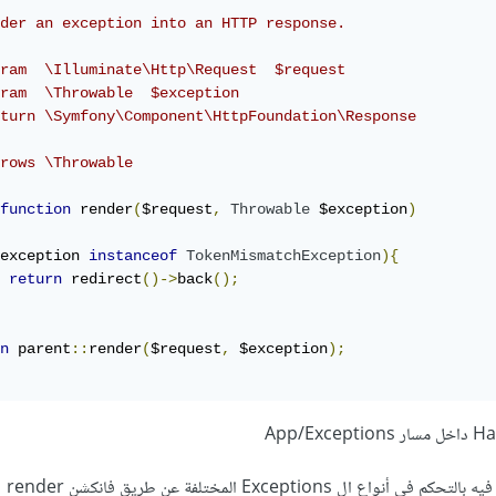
der an exception into an HTTP response.

ram  \Illuminate\Http\Request  $request

ram  \Throwable  $exception

turn \Symfony\Component\HttpFoundation\Response

rows \Throwable

function
 render
(
$request
,
Throwable
 $exception
)
exception 
instanceof
TokenMismatchException
){
return
 redirect
()->
back
();
n
 parent
::
render
(
$request
,
 $exception
);
ل Exceptions المختلفة عن طريق فانكشن render