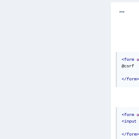
<form
a
@csrf 

</form>
<form
a
<input
</form>