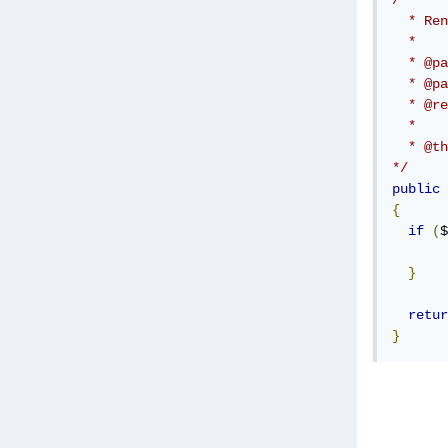
/**

  * Ren
  *

  * @pa
  * @pa
  * @re
  *

  * @th
*/
public
{
if
(
$
}
retur
}