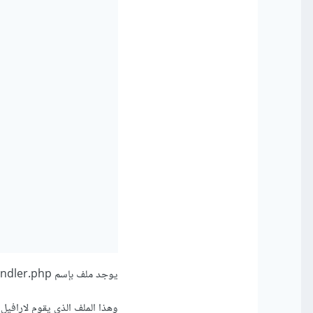
يوجد ملف بإسم Handler.php داخل مسار App/Exceptions
وهذا الملف الذي يقوم لارافيل فيه بالتحكم فى أنواع ا