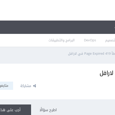
تصميم
DevOps
البرامج والتطبيقات
ي لارافل
متابعو
مشاركة
اطرح سؤالًا
أجب على هذا 