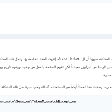
السلام عليكم أخي الكريم .. تلك المشكلة سببها أن ال csrf token قد إنتهت المدة الخاصة بها ولحل 
ى الرابط من البراوزر مجدداً لكي تقوم الصفحة بالعمل من جديد ويقوم فريم ورك
أنه ربما يحدث هذا الخطأ أيضاً مع المستخدم فلذلك يجب علينا حل تلك المشكلة
uminate
\Session\TokenMismatchException
;