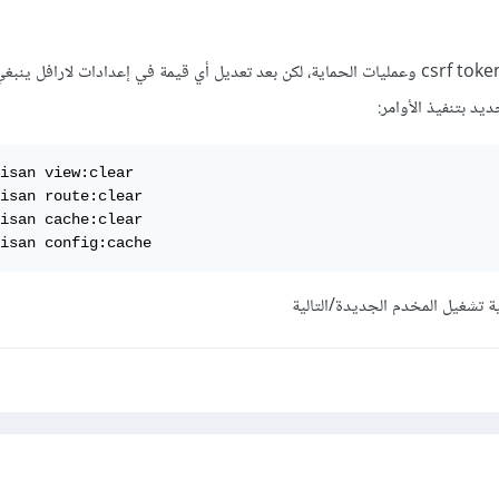
كما قال الزملاء، الخطأ بسبب csrf token وعمليات الحماية، لكن بعد تعديل أي قيمة في إعدادات لارافل 
د بتنفيذ الأوامر:
isan view:clear

isan route:clear

isan cache:clear

isan config:cache
ة تشغيل المخدم الجديدة/التالية