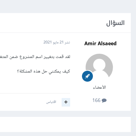
السؤال
Amir Alsaeed
نشر
21 مايو 2021
لقد قمت بتغيير اسم المشروع ضمن المتغيّر App Name ولكن ظهر لدي هذا الخطأ عند فتح المشروع: 419 xpired
كيف يمكنني حل هذه المشكلة؟
الأعضاء
166
اقتباس