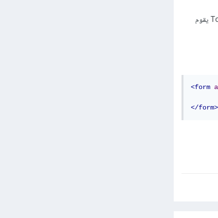
حيث بداخل تلك الداله نقوم بوضع شرط إذا كان هذا ال Exception من نوع TokenMismatchException يقوم
<form
a
</form>