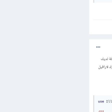
تلك المشكلة لديك
 لارافيل
use
Ill