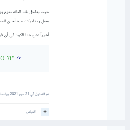
بعمل ريدايركت مرة أخرى للمستخدم حتى 
أخيراً نضع هذا الكود فى أي فورم من نوع Post أو ut
() }}"
/>
تم التعديل في
21 مايو 2021
بواسطة
اقتباس