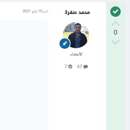
محمد صقر3
نشر
19 مايو 2021
0
الأعضاء
7
47