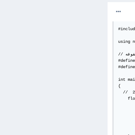
#includ
using n
// نقوم بتعريف ثوابط بطول وعرض المصفوفه

#define
#define
int mai
{

 ونعطيها ارقام عشوائيه 
    flo
       
       
       
       
       