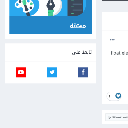
تابعنا على
جم 5 * 3 تسمى SweetClass تحتوي على عناصر عائمة float elements
1
ترتيب حسب التاريخ