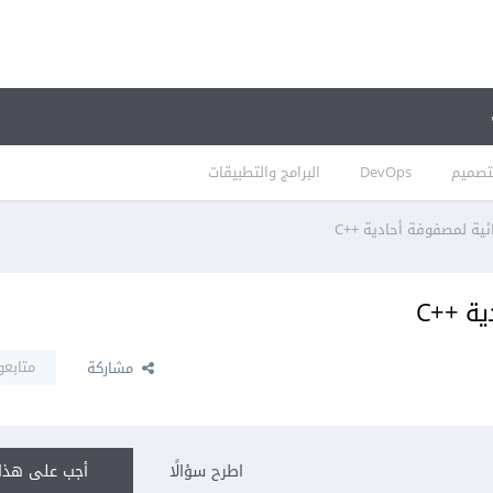
تصميم
DevOps
البرامج والتطبيقات
ية لمصفوفة أحادية ++C
ة ++C
متابعو
مشاركة
اطرح سؤالًا
أجب على هذا 