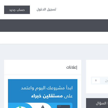
تسجيل الدخول
حساب جديد
إعلانات
ن
0
السؤال