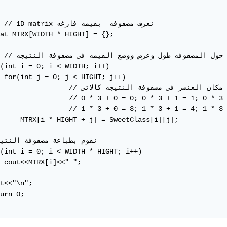
at MTRX[WIDTH * HIGHT] = {};

(int i = 0; i < WIDTH; i++)

 for(int j = 0; j < HIGHT; j++)

     MTRX[i * HIGHT + j] = SweetClass[i][j];

(int i = 0; i < WIDTH * HIGHT; i++)

 cout<<MTRX[i]<<" ";

t<<"\n";

urn 0;
