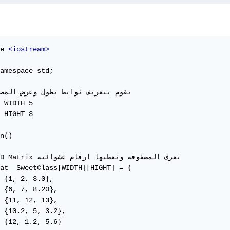
e 
<iostream>
amespace std;

 WIDTH 5

 HIGHT 3

n()

  //  2D Matrix نعرف المصفوفه

at  SweetClass[WIDTH][HIGHT] = { 

 {1, 2, 3.0},

 {6, 7, 8.20},

 {11, 12, 13},

 {10.2, 5, 3.2},

 {12, 1.2, 5.6}
