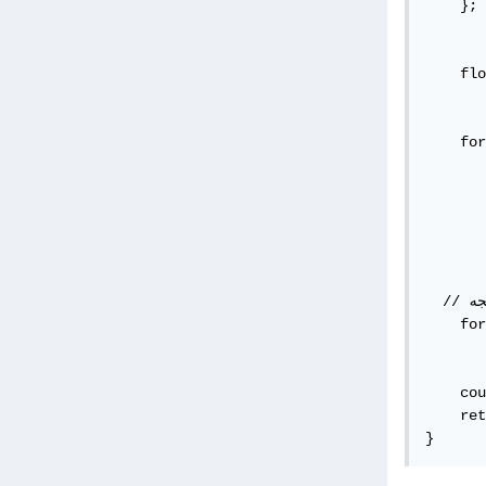
    };

  	// 1D matrix نعرف مصفوفه  بقيمه فارغه

    flo
  	// نقوم بدوران حول المصفوفه طول وعرض ووضع القيمه في مصفوفة النتيجه

    for
       
  			// نقوم بحساب مكان العنصر في مصفوفة النتيجه كالاتي i * HIGHT + j

  			// 0 * 3 + 0 = 0; 0 * 3 + 1 = 1; 0 * 3 + 2 = 2

  			// 1 * 3 + 0 = 3; 1 * 3 + 1 = 4; 1 * 3 + 2 = 5

       
  // نقوم بطباعة مصفوفة النتيجه

    for
       
    cou
    ret
}