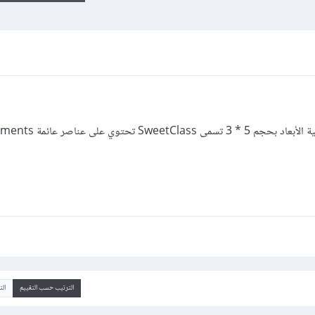
تطوير برنامج C ++ لتحويل مصفوفة ثنائية الأبعاد بح
الترتيب حسب التقييم
ال