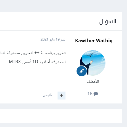
السؤال
Kawther Wathiq
نشر
19 مايو 2021
لمصفوفة أحادية 1D تُسمى MTRX
الأعضاء
16
اقتباس