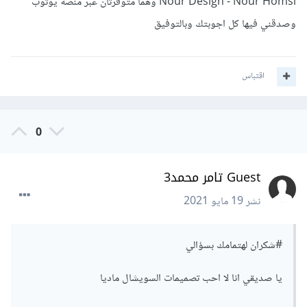
Nour Design - Nour Homsi وهما متوفرتان عبر منصة يوتوب
وصدقني فيها كل اجوبتك وبالتوفيق
اقتباس
0
Guest تامر محمد3
نشر
19 مايو 2021
#شكران لهتمامك بسؤالي
يا صديقي انا لا احب تصميمات السويشال ماديا