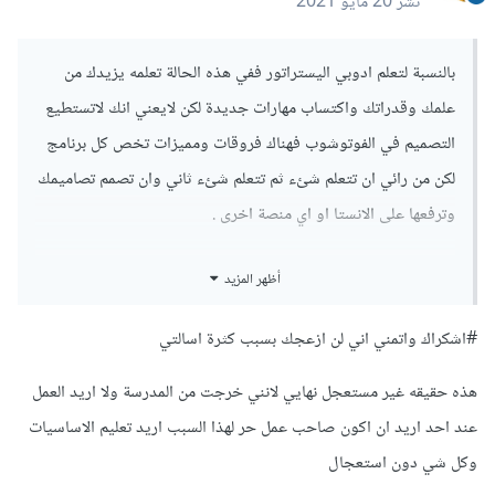
نشر
20 مايو 2021
بالنسبة لتعلم ادوبي اليستراتور ففي هذه الحالة تعلمه يزيدك من
علمك وقدراتك واكتساب مهارات جديدة لكن لايعني انك لاتستطيع
التصميم في الفوتوشوب فهناك فروقات ومميزات تخص كل برنامج
لكن من رائي ان تتعلم شئء ثم تتعلم شئء ثاني وان تصمم تصاميمك
وترفعها على الانستا او اي منصة اخرى .
بارك الله فيك اخي الكريم لم افعل سوى واجبي
أظهر المزيد
اعجبتني لانك غير مستعجل اطلاقا وهذا اهم شئء في النجاح ان
#اشكراك واتمني اني لن ازعجك بسبب كثرة اسالتي
تكون صبورا وان تصبح مميزا عقليتك عقلية الناجحين وان شاء الله
تتطور مع الوقت وتحقق مرادك وتنجح ,
هذه حقيقه غير مستعجل نهايي لانني خرجت من المدرسة ولا اريد العمل
عند احد اريد ان اكون صاحب عمل حر لهذا السبب اريد تعليم الاساسيات
وكل شي دون استعجال