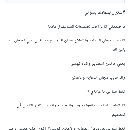
لا داعي لتعلم الدمج لانك تعرف استخدام البرامج و الادوات تصميم.
#شكران لهتمامك بسؤالي
شكرا لك
يا صديقي انا لا احب تصميمات السويشال ماديا
انا بحب مجال الدعايه والاعلان عشان انا راسم مستقبلي علي المجال ده
باذن الله
يعني هافتح استديو وكده فهمني
وانا حابب مجال الدعايه والاعلان
فقط سؤالي يا عزيزي >
انا اتعلمت اساسيت الفوتوشوب والتصميم واتعلمت تاثير الالوان في
التصميم
فقط سوالي هل مجال الدعايه والاعلان كويس؟ اقدر اخليه مصدر دخلي