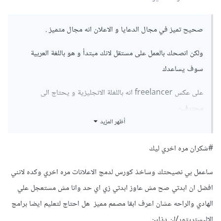
صحيح تميز في مجال الدعايا و الاعلان انه مجال متميز .
ولكن انصحك بالعمل على مستقل لانك مبتدأ و هو باللغة العربية
سوف يساعدك
على عكس freelancer انه باللغلة الانجليزية و يحتاج الى
محترفين
أظهر المزيد
و انصحك بكورس العمل عن بعد.
#شكران مره اخري ليك
ساعمل بي نصيحتك وساخذ كورس لدمج الاعلانات مره اخري وكده لانني
افضل ان ابدتي صح مش عاوز ابدتي زي اي حد وانا مش مستعجل علي
الهادي والراحه عشان اعرف ابقا مصمم مميز هل احتاج لتعليم ايضا برامج
الاليستريتور/ان دذاين