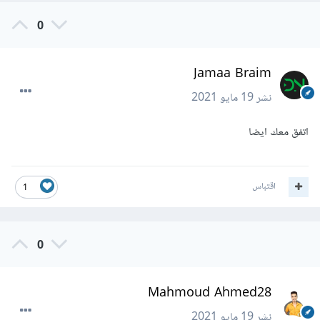
واي الموقع المفضله الي اشتغل عليها freelance كمبداتي في
0
العمل علي الانترنت
Jamaa Braim
نشر
19 مايو 2021
اتفق معك ايضا
اقتباس
1
0
Mahmoud Ahmed28
نشر
19 مايو 2021