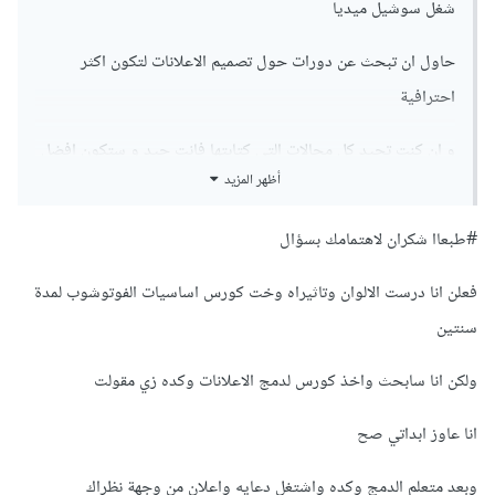
شغل سوشيل ميديا
حاول ان تبحث عن دورات حول تصميم الاعلانات لتكون اكثر
احترافية
و ان كنت تجيد كل مجالات التي كتابتها فانت جيد و ستكون افضل
أظهر المزيد
ان كنت محترف فيها
#طبعاا شكران لاهتمامك بسؤال
فعلن انا درست الالوان وتاثيراه وخت كورس اساسيات الفوتوشوب لمدة
سنتين
ولكن انا سابحث واخذ كورس لدمج الاعلانات وكده زي مقولت
انا عاوز ابداتي صح
وبعد متعلم الدمج وكده واشتغل دعايه واعلان من وجهة نظراك