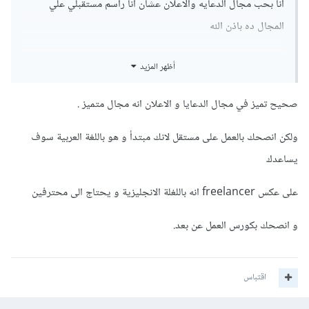
انا بحب مجال الدعايه والاعلان عشان انا راسم مستقبلي علي
المجال ده باذن الله
يعني هافتح استديو وكده فهمني
أظهر المزيد
وانا حابب مجال الدعايه والاعلان
صحيح تميز في مجال الدعايا و الاعلان انه مجال متميز .
فقط سؤالي يا عزيزي >
ولكن انصحك بالعمل على مستقل لانك مبتدأ و هو باللغة العربية سوف
انا اتعلمت اساسيت الفوتوشوب والتصميم واتعلمت تاثير الالوان في
يساعدك
التصميم
على عكس freelancer انه باللغلة الانجليزية و يحتاج الى محترفين
فقط سوالي هل مجال الدعايه والاعلان كويس؟ اقدر اخليه مصدر
و انصحك بكورس العمل عن بعد.
دخلي
وسؤال التاني هل يجب اتعلم شغل دمج لتصميمات الدعايه
اقتباس
والاعلان