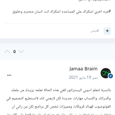
#مره اخري اشكراك علي المساعده اشكراك انت انسان محترم وخلوق
اقتباس
0
Jamaa Braim
نشر
19 مايو 2021
بالنسبة لتعلم ادوبي اليستراتور ففي هذه الحالة تعلمه يزيدك من علمك
وقدراتك واكتساب مهارات جديدة لكن لايعني انك لاتستطيع التصميم في
الفوتوشوب فهناك فروقات ومميزات تخص كل برنامج لكن من رائي ان
تتعلم شئء ثم تتعلم شئء ثاني وان تصمم تصاميمك وترفعها على الانستا