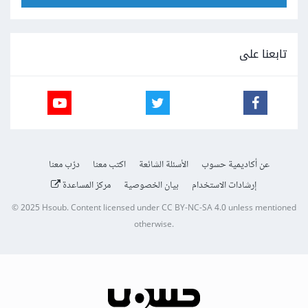
تابعنا على
عن أكاديمية حسوب
الأسئلة الشائعة
اكتب معنا
درّب معنا
إرشادات الاستخدام
بيان الخصوصية
مركز المساعدة
© 2025
Hsoub
.
Content licensed under
CC BY-NC-SA 4.0
unless mentioned
otherwise.