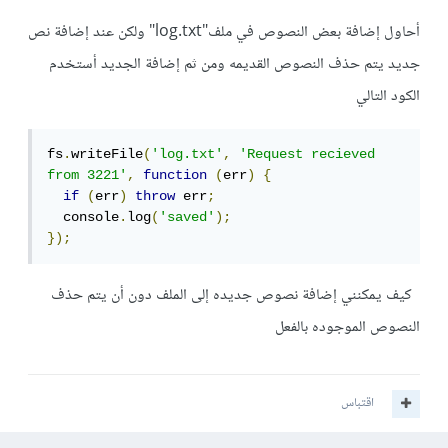
أحاول إضافة بعض النصوص في ملف"log.txt" ولكن عند إضافة نص
جديد يتم حذف النصوص القديمه ومن ثم إضافة الجديد أستخدم
الكود التالي
fs
.
writeFile
(
'log.txt'
,
'Request recieved 
from 3221'
,
function
(
err
)
{
if
(
err
)
throw
 err
;
  console
.
log
(
'saved'
);
});
كيف يمكنني إضافة نصوص جديده إلى الملف دون أن يتم حذف
النصوص الموجوده بالفعل
اقتباس