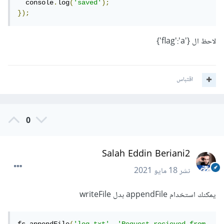
  console
.
log
(
'saved'
);
});
لاحظ ال {'flag':'a'}
اقتباس
0
Salah Eddin Beriani2
نشر
18 مايو 2021
يمكنك استخدام appendFile بدل writeFile