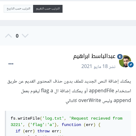
الترتيب حسب التقييم
الترتيب حسب التاريخ
0
عبدالباسط ابراهيم
نشر
18 مايو 2021
يمكنك إضافة النص الجديد للملف بدون حذف المحتوى القديم عن طريق
استخدام appendFile أو يمكنك إضافة ال flag a ليقوم بعمل
append وليس overWrite كالتالي
fs
.
writeFile
(
'log.txt'
,
'Request recieved from 
3221'
,
{
'flag'
:
'a'
},
function
(
err
)
{
if
(
err
)
throw
 err
;