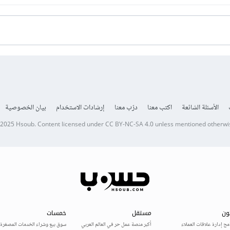
الأسئلة الشائعة
اكتب معنا
درّب معنا
إرشادات الاستخدام
بيان الخصوصية
 2025
Hsoub
.
Content licensed under
CC BY-NC-SA 4.0
unless mentioned otherwi