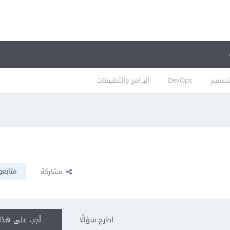
تصميم
DevOps
البرامج والتطبيقات
متابعو
مشاركة
اطرح سؤالًا
أجب على هذا 