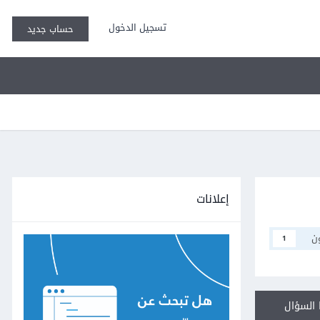
تسجيل الدخول
حساب جديد
إعلانات
ن
1
السؤال