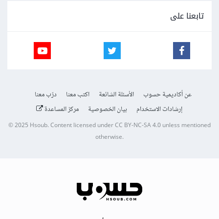
تابعنا على
عن أكاديمية حسوب
الأسئلة الشائعة
اكتب معنا
درّب معنا
إرشادات الاستخدام
بيان الخصوصية
مركز المساعدة
© 2025
Hsoub
.
Content licensed under
CC BY-NC-SA 4.0
unless mentioned
otherwise.