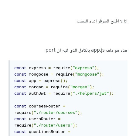
انا لا افتح السرفر اثناء التست
هذه هو ملف app.js بالكامل الذى فيه ال port
const
 express 
=
 require
(
"express"
);
const
 mongoose 
=
 require
(
"mongoose"
);
const
 app 
=
 express
();
const
 morgan 
=
 require
(
"morgan"
);
const
 authJwt 
=
 require
(
"./helpers/jwt"
);
const
 coursesRouter 
=
require
(
"./router/courses"
);
const
 usersRouter 
=
require
(
"./router/users"
);
const
 questionsRouter 
=