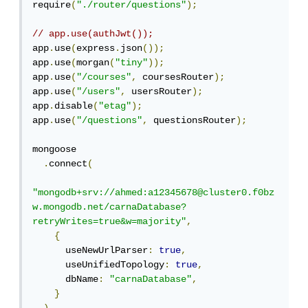
require
(
"./router/questions"
);
// app.use(authJwt());
app
.
use
(
express
.
json
());
app
.
use
(
morgan
(
"tiny"
));
app
.
use
(
"/courses"
,
 coursesRouter
);
app
.
use
(
"/users"
,
 usersRouter
);
app
.
disable
(
"etag"
);
app
.
use
(
"/questions"
,
 questionsRouter
);
mongoose

.
connect
(
"mongodb+srv://ahmed:a12345678@cluster0.f0bz
w.mongodb.net/carnaDatabase?
retryWrites=true&w=majority"
,
{
      useNewUrlParser
:
true
,
      useUnifiedTopology
:
true
,
      dbName
:
"carnaDatabase"
,
}