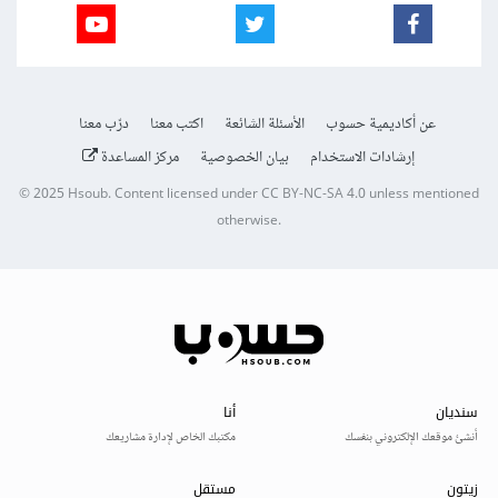
عن أكاديمية حسوب
الأسئلة الشائعة
اكتب معنا
درّب معنا
إرشادات الاستخدام
بيان الخصوصية
مركز المساعدة
© 2025
Hsoub
.
Content licensed under
CC BY-NC-SA 4.0
unless mentioned
otherwise.