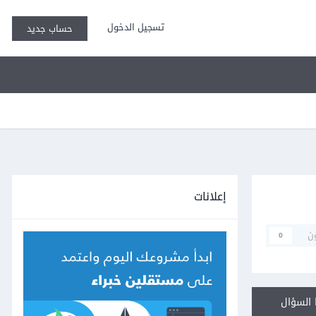
تسجيل الدخول
حساب جديد
إعلانات
ن
0
السؤال