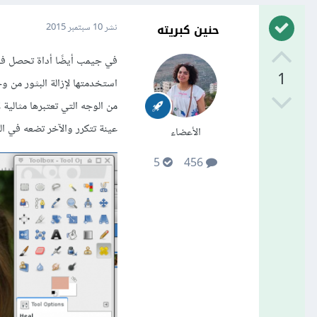
حنين كبريته
نشر
10 سبتمبر 2015
في جيمب أيضًا أداة تحصل فيها
1
استخدمتها لإزالة البثور من وج
عينة تتكرر والآخر تضعه في ال
الأعضاء
5
456