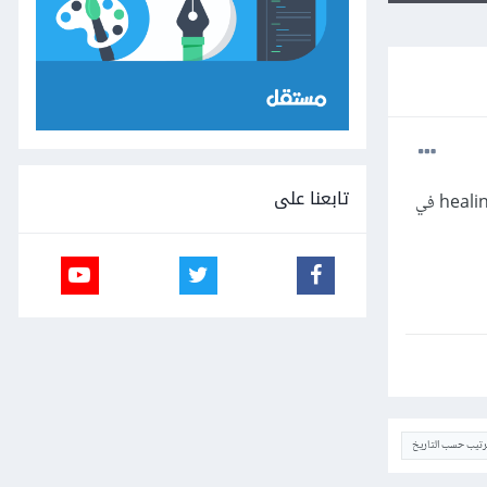
تابعنا على
أريد تعديل بعض الصوّر وتحسينها عن طريق إزالة الحبوب والبثور والنمش من الوجه، كنت أستخدم أداة healing brush tool في
ترتيب حسب التاريخ