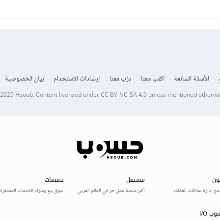
الأسئلة الشائعة
اكتب معنا
درّب معنا
إرشادات الاستخدام
بيان الخصوصية
 2025
Hsoub
.
Content licensed under
CC BY-NC-SA 4.0
unless mentioned otherwi