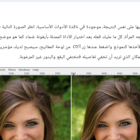
 على نفس النتيجة، موجودة في نافذة الأدوات الأساسية، انظر الصورة التالية 
ه المرأة، كل ما عليك فعله بعد اختيار الأداة الممثلة بأيقونة ضماد كما هو موضح،
من الوجه التي تعتبرها مثالية لأخذها كنموذج واضغط عندها زر ctrl من لوحة المفاتيح، سيصبح
مكان الذي تريد أن تخفي تفاصيله فتختفي البقع والبثور غير المرغوبة.