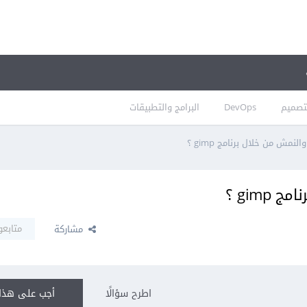
تصميم
DevOps
البرامج والتطبيقات
نمش من خلال برنامج gimp ؟
gimp ؟
متابعو
مشاركة
اطرح سؤالًا
أجب على هذا 