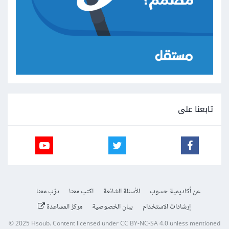
تابعنا على
عن أكاديمية حسوب
الأسئلة الشائعة
اكتب معنا
درّب معنا
إرشادات الاستخدام
بيان الخصوصية
مركز المساعدة
© 2025
Hsoub
.
Content licensed under
CC BY-NC-SA 4.0
unless mentioned