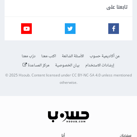
تابعنا على
عن أكاديمية حسوب
الأسئلة الشائعة
اكتب معنا
درّب معنا
إرشادات الاستخدام
بيان الخصوصية
مركز المساعدة
© 2025
Hsoub
.
Content licensed under
CC BY-NC-SA 4.0
unless mentioned
otherwise.