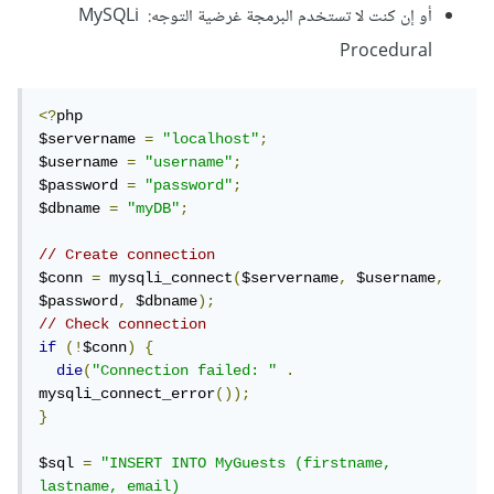
أو إن كنت لا تستخدم البرمجة غرضية التوجه: MySQLi
Procedural
<?
php

$servername 
=
"localhost"
;
$username 
=
"username"
;
$password 
=
"password"
;
$dbname 
=
"myDB"
;
// Create connection
$conn 
=
 mysqli_connect
(
$servername
,
 $username
,
$password
,
 $dbname
);
// Check connection
if
(!
$conn
)
{
die
(
"Connection failed: "
.
mysqli_connect_error
());
}
$sql 
=
"INSERT INTO MyGuests (firstname, 
lastname, email)
