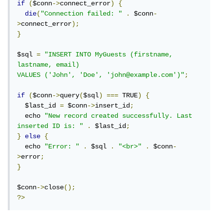
if
(
$conn
->
connect_error
)
{
die
(
"Connection failed: "
.
 $conn
-
>
connect_error
);
}
$sql 
=
"INSERT INTO MyGuests (firstname, 
lastname, email)

VALUES ('John', 'Doe', 'john@example.com')"
;
if
(
$conn
->
query
(
$sql
)
===
 TRUE
)
{
  $last_id 
=
 $conn
->
insert_id
;
  echo 
"New record created successfully. Last 
inserted ID is: "
.
 $last_id
;
}
else
{
  echo 
"Error: "
.
 $sql 
.
"<br>"
.
 $conn
-
>
error
;
}
$conn
->
close
();
?>