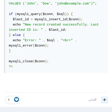
VALUES ('John', 'Doe', 'john@example.com')"
;
if
(
mysqli_query
(
$conn
,
 $sql
))
{
  $last_id 
=
 mysqli_insert_id
(
$conn
);
  echo 
"New record created successfully. Last 
inserted ID is: "
.
 $last_id
;
}
else
{
  echo 
"Error: "
.
 $sql 
.
"<br>"
.
mysqli_error
(
$conn
);
}
mysqli_close
(
$conn
);
?>
اقتباس
1