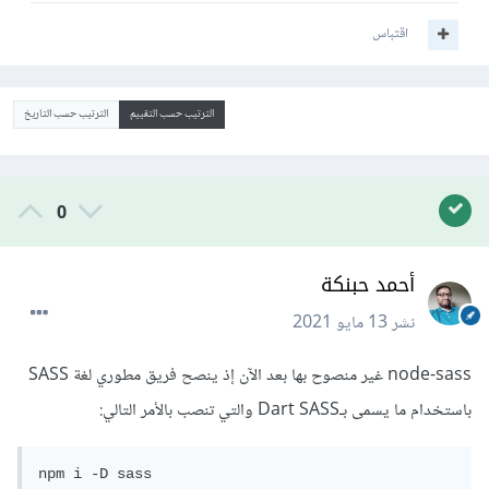
اقتباس
الترتيب حسب التقييم
الترتيب حسب التاريخ
0
أحمد حبنكة
نشر
13 مايو 2021
node-sass غير منصوح بها بعد اﻵن إذ ينصح فريق مطوري لغة SASS
باستخدام ما يسمى بـDart SASS والتي تنصب باﻷمر التالي:
npm i -D sass