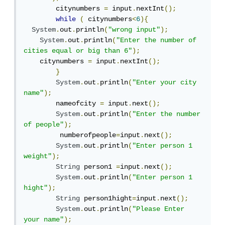
        citynumbers 
=
 input
.
nextInt
();
while
(
 citynumbers
<
6
){
System
.
out
.
println
(
"wrong input"
);
System
.
out
.
println
(
"Enter the number of 
cities equal or big than 6"
);
    citynumbers 
=
 input
.
nextInt
();
}
System
.
out
.
println
(
"Enter your city 
name"
);
        nameofcity 
=
 input
.
next
();
System
.
out
.
println
(
"Enter the number 
of people"
);
         numberofpeople
=
input
.
next
();
System
.
out
.
println
(
"Enter person 1 
weight"
);
String
 person1 
=
input
.
next
();
System
.
out
.
println
(
"Enter person 1 
hight"
);
String
 person1hight
=
input
.
next
();
System
.
out
.
println
(
"Please Enter 
your name"
);