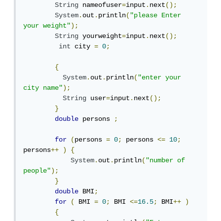
String
 nameofuser
=
input
.
next
();
System
.
out
.
println
(
"please Enter 
your weight"
);
String
 yourweight
=
input
.
next
();
int
 city 
=
0
;
{
System
.
out
.
println
(
"enter your 
city name"
);
String
 user
=
input
.
next
();
}
double
 persons 
;
for
(
persons 
=
0
;
 persons 
<=
10
;
persons
++
)
{
System
.
out
.
println
(
"number of 
people"
);
}
double
 BMI
;
for
(
 BMI 
=
0
;
 BMI 
<=
16.5
;
 BMI
++
)
{