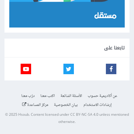
تابعنا على
عن أكاديمية حسوب
الأسئلة الشائعة
اكتب معنا
درّب معنا
إرشادات الاستخدام
بيان الخصوصية
مركز المساعدة
© 2025
Hsoub
.
Content licensed under
CC BY-NC-SA 4.0
unless mentioned
otherwise.