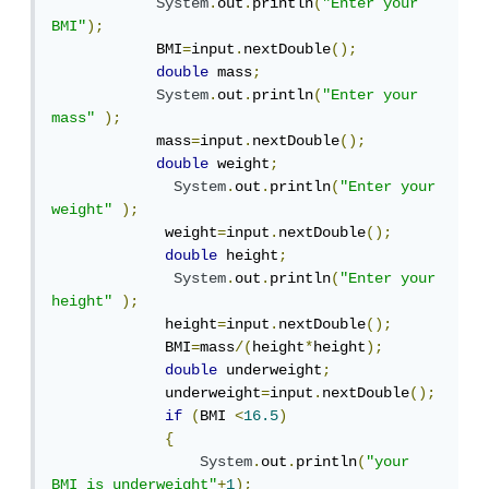
System
.
out
.
println
(
"Enter your 
BMI"
);
            BMI
=
input
.
nextDouble
();
double
 mass
;
System
.
out
.
println
(
"Enter your 
mass"
);
            mass
=
input
.
nextDouble
();
double
 weight
;
System
.
out
.
println
(
"Enter your 
weight"
);
             weight
=
input
.
nextDouble
();
double
 height
;
System
.
out
.
println
(
"Enter your 
height"
);
             height
=
input
.
nextDouble
();
             BMI
=
mass
/(
height
*
height
);
double
 underweight
;
             underweight
=
input
.
nextDouble
();
if
(
BMI 
<
16.5
)
{
System
.
out
.
println
(
"your 
BMI is underweight"
+
1
);