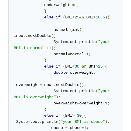
             underweight
+=
1
;
}
else
if
(
BMI
<
25
&&
 BMI
>
16.5
){
                 normal
=(
int
)
input
.
nextDouble
();
System
.
out
.
println
(
"your 
BMI is normal"
+
1
);
                 normal
=
normal
+
1
;
}
else
if
(
BMI
<
30
&&
 BMI
>
25
){
double
 overweight
;
 overweight
=
input
.
nextDouble
();
System
.
out
.
println
(
"your 
BMI is overweight"
);
                 overweight
=
overweight
+
1
;
}
else
if
(
BMI
>=
30
){
System
.
out
.
println
(
"your BMI is obese"
);
                obese 
=
 obese
+
1
;