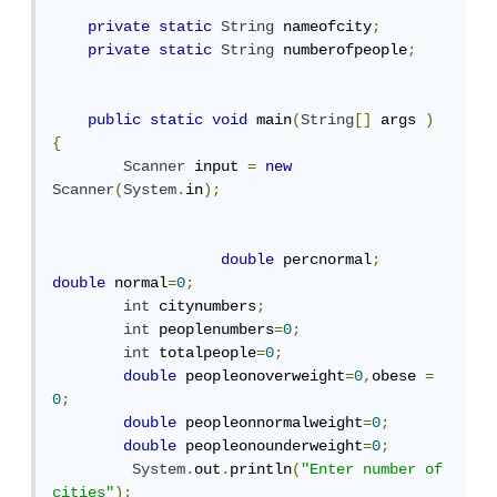
private
static
String
 nameofcity
;
private
static
String
 numberofpeople
;
public
static
void
 main
(
String
[]
 args 
)
{
Scanner
 input 
=
new
Scanner
(
System
.
in
);
double
 percnormal
;
double
 normal
=
0
;
int
 citynumbers
;
int
 peoplenumbers
=
0
;
int
 totalpeople
=
0
;
double
 peopleonoverweight
=
0
,
obese 
=
0
;
double
 peopleonnormalweight
=
0
;
double
 peopleonounderweight
=
0
;
System
.
out
.
println
(
"Enter number of 
cities"
);