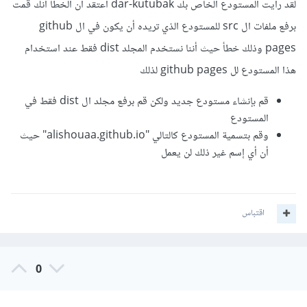
لقد رأيت المستودع الخاص بك dar-kutubak أعتقد أن الخطأ أنك قمت
برفع ملفات ال src للمستودع الذي تريده أن يكون في ال github
pages وذلك خطأ حيث أننا نستخدم المجلد dist فقط عند استخدام
هذا المستودع لل github pages لذلك
قم بإنشاء مستودع جديد ولكن قم برفع مجلد ال dist فقط في
المستودع
وقم بتسمية المستودع كالتالي "alishouaa.github.io" حيث
أن أي إسم غير ذلك لن يعمل
اقتباس
0