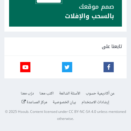
تابعنا على
عن أكاديمية حسوب
الأسئلة الشائعة
اكتب معنا
درّب معنا
إرشادات الاستخدام
بيان الخصوصية
مركز المساعدة
© 2025
Hsoub
.
Content licensed under
CC BY-NC-SA 4.0
unless mentioned
otherwise.