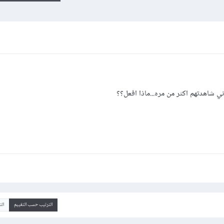
اني شاهدتهم اكثر من مره...ماذا افعل؟؟
الترتيب حسب التقييم
ال