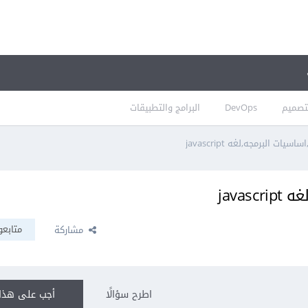
تصميم
DevOps
البرامج والتطبيقات
ات البرمجه,لغه javascript
java
متابعو
مشاركة
اطرح سؤالًا
أجب على هذا 