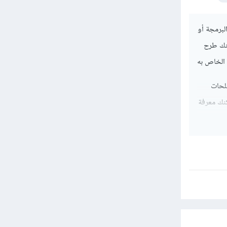
لبرمجة أو
نك طرح
الخاص به
والمصطلحات
كنك معرفة
لم تفهمه بنسبة 100% ستجد أنه مع التطبيق