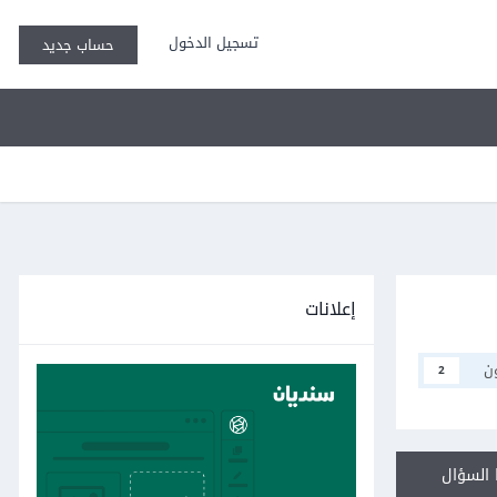
تسجيل الدخول
حساب جديد
إعلانات
ن
2
السؤال