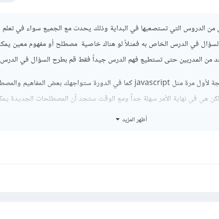
ل من الدروس التي تستصعبها في البداية وذلك يحدث مع الجميع سواء في تعلم ا
لسؤال في الدرس الخاص به فمثلاً لو هناك خاصية مصطلح أو مفهوم معين يمك
من المدربين حتى تستطيع فهم الدرس جيداً فقط قم بطرح السؤال في الدرس 
فمثلاً بالنسبة لتعلم لغة برمجة لأول مرة مثل javascript كما في الدورة ستواجهك بعض المفاهيم 
ولكن هي في نهاية الأمر سهلة جداً ومع الوقت ستجد أن المصطلحات الجديدة يم
وظيفتها من خلال ترجمة المصطلح ولكن المطلوب فقط فهم الدرس وإن 
أظهر المزيد
تستصعبه قديماً