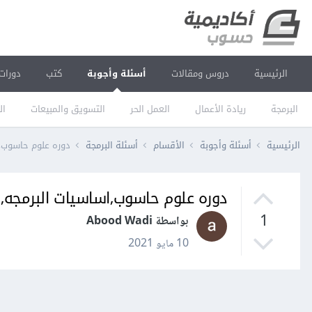
الرئيسية
دروس ومقالات
أسئلة وأجوبة
كتب
دورات
البرمجة
ريادة الأعمال
العمل الحر
التسويق والمبيعات
ال
الرئيسية
أسئلة وأجوبة
الأقسام
أسئلة البرمجة
دوره علوم حاسوب,اساسي
دوره علوم حاسوب,اساسيات البرمجه,لغه script
1
بواسطة Abood Wadi
10 مايو 2021