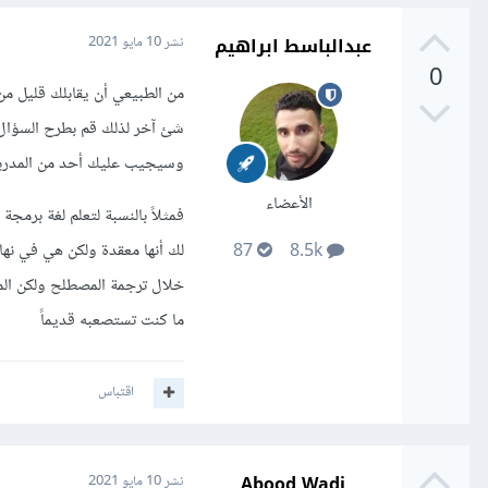
عبدالباسط ابراهيم
نشر
10 مايو 2021
0
من الطبيعي أن يقابلك قليل م
شئ آخر لذلك قم بطرح السؤال
وسيجيب عليك أحد من المدربي
الأعضاء
لك أنها معقدة ولكن هي في نه
87
8.5k
ما كنت تستصعبه قديماً
اقتباس
Abood Wadi
نشر
10 مايو 2021