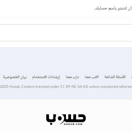
آن
لتنشر باسم حسابك.
الأسئلة الشائعة
اكتب معنا
درّب معنا
إرشادات الاستخدام
بيان الخصوصية
 2025
Hsoub
.
Content licensed under
CC BY-NC-SA 4.0
unless mentioned otherwi