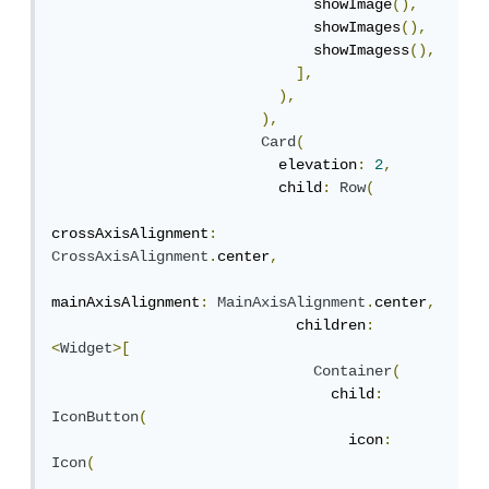
                              showImage
(),
                              showImages
(),
                              showImagess
(),
],
),
),
Card
(
                          elevation
:
2
,
                          child
:
Row
(
crossAxisAlignment
:
CrossAxisAlignment
.
center
,
mainAxisAlignment
:
MainAxisAlignment
.
center
,
                            children
:
<
Widget
>[
Container
(
                                child
:
IconButton
(
                                  icon
:
Icon
(