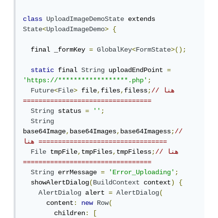
class
UploadImageDemoState
 extends 
State
<
UploadImageDemo
>
{
  final _formKey 
=
GlobalKey
<
FormState
>();
static
 final 
String
 uploadEndPoint 
=
'https://******************.php'
;
// هنا 
;
filess
,
files
,
 file
>
File
<
Future
=================================
String
 status 
=
''
;
String
base64Image
,
base64Images
,
base64Imagess
;
// 
هنا =================================
// هنا 
;
tmpFiless
,
tmpFiles
,
 tmpFile
File
=================================
String
 errMessage 
=
'Error_Uploading'
;
  showAlertDialog
(
BuildContext
 context
)
{
AlertDialog
 alert 
=
AlertDialog
(
      content
:
new
Row
(
        children
:
[