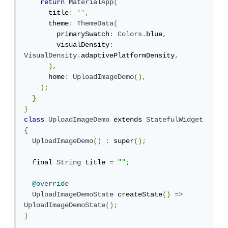
return
MaterialApp
(
      title
:
''
,
      theme
:
ThemeData
(
        primarySwatch
:
Colors
.
blue
,
        visualDensity
:
VisualDensity
.
adaptivePlatformDensity
,
),
      home
:
UploadImageDemo
(),
);
}
}
class
UploadImageDemo
 extends 
StatefulWidget
{
UploadImageDemo
()
:
 super
();
  final 
String
 title 
=
""
;
@override
UploadImageDemoState
 createState
()
=>
UploadImageDemoState
();
}