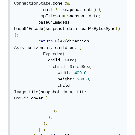
ConnectionState
.
done 
&&
            null 
!=
 snapshot
.
data
)
{
          tmpFiless 
=
 snapshot
.
data
;
          base64Imagess 
=
base64Encode
(
snapshot
.
data
.
readAsBytesSync
()
);
return
Flex
(
direction
:
Axis
.
horizontal
,
 children
:
[
Expanded
(
              child
:
Card
(
                child
:
SizedBox
(
                  width
:
400.0
,
                  height
:
300.0
,
                  child
:
Image
.
file
(
snapshot
.
data
,
 fit
:
BoxFit
.
cover
,),
),
),
),
]);