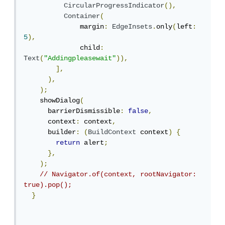
CircularProgressIndicator
(),
Container
(
              margin
:
EdgeInsets
.
only
(
left
:
5
),
              child
:
Text
(
"Addingpleasewait"
)),
],
),
);
    showDialog
(
      barrierDismissible
:
false
,
      context
:
 context
,
      builder
:
(
BuildContext
 context
)
{
return
 alert
;
},
);
// Navigator.of(context, rootNavigator: 
true).pop();
}