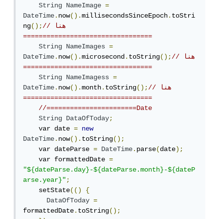
String
NameImage
=
DateTime
.
now
().
millisecondsSinceEpoch
.
toStri
// هنا 
();
ng
=================================
String
NameImages
=
// هنا 
();
toString
.
microsecond
().
now
.
DateTime
=================================
String
NameImagess
=
// هنا 
();
toString
.
month
().
now
.
DateTime
=================================
//=======================Date
String
DataOfToday
;
    var date 
=
new
DateTime
.
now
().
toString
();
    var dateParse 
=
DateTime
.
parse
(
date
);
    var formattedDate 
=
"${dateParse.day}-${dateParse.month}-${dateP
arse.year}"
;
    setState
(()
{
DataOfToday
=
formattedDate
.
toString
();