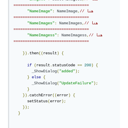
=================================
// هنا 
,
NameImage
:
"NameImage"
=================================
// هنا 
,
NameImages
:
"NameImages"
=================================
// هنا 
,
NameImagess
:
"NameImagess"
=================================
}).
then
((
result
)
{
if
(
result
.
statusCode 
==
200
)
{
_ShowDialog
(
"added"
);
}
else
{
_ShowDialog
(
"UpdateFailure"
);
}
}).
catchError
((
error
)
{
      setStatus
(
error
);
});
}