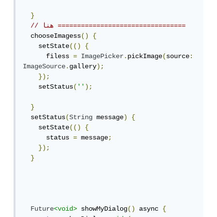
}
// هنا =================================
  chooseImagess
()
{
    setState
(()
{
      filess 
=
ImagePicker
.
pickImage
(
source
:
ImageSource
.
gallery
);
});
    setStatus
(
''
);
}
  setStatus
(
String
 message
)
{
    setState
(()
{
      status 
=
 message
;
});
}
Future
<void>
 showMyDialog
()
 async 
{