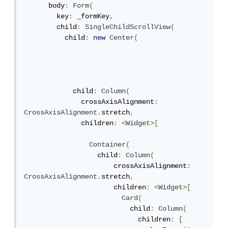
      body
:
Form
(
        key
:
 _formKey
,
        child
:
SingleChildScrollView
(
          child
:
new
Center
(
            child
:
Column
(
              crossAxisAlignment
:
CrossAxisAlignment
.
stretch
,
              children
:
<
Widget
>[
Container
(
                  child
:
Column
(
                      crossAxisAlignment
:
CrossAxisAlignment
.
stretch
,
                      children
:
<
Widget
>[
Card
(
                          child
:
Column
(
                            children
:
[