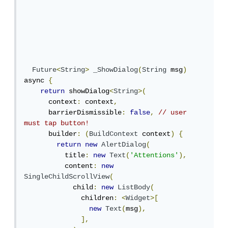
Future
<
String
>
_ShowDialog
(
String
 msg
)
async 
{
return
 showDialog
<
String
>(
      context
:
 context
,
      barrierDismissible
:
false
,
// user 
must tap button!
      builder
:
(
BuildContext
 context
)
{
return
new
AlertDialog
(
          title
:
new
Text
(
'Attentions'
),
          content
:
new
SingleChildScrollView
(
            child
:
new
ListBody
(
              children
:
<
Widget
>[
new
Text
(
msg
),
],