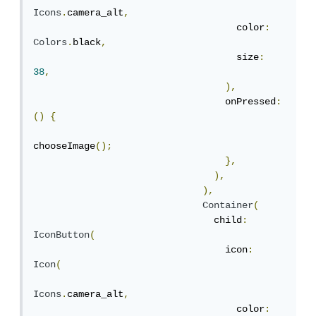
Icons
.
camera_alt
,
                                    color
:
Colors
.
black
,
                                    size
:
38
,
),
                                  onPressed
:
()
{
chooseImage
();
},
),
),
Container
(
                                child
:
IconButton
(
                                  icon
:
Icon
(
Icons
.
camera_alt
,
                                    color
: