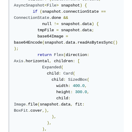
AsyncSnapshot
<
File
>
 snapshot
)
{
if
(
snapshot
.
connectionState 
==
ConnectionState
.
done 
&&
            null 
!=
 snapshot
.
data
)
{
          tmpFile 
=
 snapshot
.
data
;
          base64Image 
=
base64Encode
(
snapshot
.
data
.
readAsBytesSync
()
);
return
Flex
(
direction
:
Axis
.
horizontal
,
 children
:
[
Expanded
(
              child
:
Card
(
                child
:
SizedBox
(
                  width
:
400.0
,
                  height
:
300.0
,
                  child
:
Image
.
file
(
snapshot
.
data
,
 fit
:
BoxFit
.
cover
,),
),
),
),