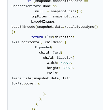
if
(
snapshot
.
connectionState 
==
ConnectionState
.
done 
&&
            null 
!=
 snapshot
.
data
)
{
          tmpFiles 
=
 snapshot
.
data
;
          base64Images 
=
base64Encode
(
snapshot
.
data
.
readAsBytesSync
()
);
return
Flex
(
direction
:
Axis
.
horizontal
,
 children
:
[
Expanded
(
              child
:
Card
(
                child
:
SizedBox
(
                  width
:
400.0
,
                  height
:
300.0
,
                  child
:
Image
.
file
(
snapshot
.
data
,
 fit
:
BoxFit
.
cover
,),
),
),
),
]);