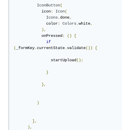
IconButton
(
            icon
:
Icon
(
Icons
.
done
,
              color
:
Colors
.
white
,
),
            onPressed
:
()
{
if
(
_formKey
.
currentState
.
validate
())
{
                startUpload
();
}
},
)
],
),