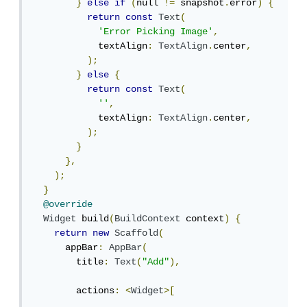
}
else
if
(
null 
!=
 snapshot
.
error
)
{
return
const
Text
(
'Error Picking Image'
,
            textAlign
:
TextAlign
.
center
,
);
}
else
{
return
const
Text
(
''
,
            textAlign
:
TextAlign
.
center
,
);
}
},
);
}
@override
Widget
 build
(
BuildContext
 context
)
{
return
new
Scaffold
(
      appBar
:
AppBar
(
        title
:
Text
(
"Add"
),
        actions
:
<
Widget
>[