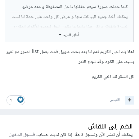
كلما حملت صورة سيتم حفظها داخل المصفوفة و عند عرضها
يمكنك أخذ جميع البيانات منها و عرض كل واحد على حدة انا لست
خبيرة بالفلاتر و لكن هذا دائما ما يكون الحل لجميع الأكواد المكرره
أظهر المزيد
او حتى يمكنك عمل class صنف يحتوي على تعريف الامور التي
ستقوم بتخزينها لكل صورة العنوان و القيمة الحقيقة للصورة و من
اهلا بك اخي الكريم نعم انا بعد بحث طويل قمت بعمل list لصور مع تغير
ثم حفظها بمصفوفة
بسيط على الكود وقد نجح الامر
كل الشكر لك اخي الكريم
اقتباس
1
انضم إلى النقاش
يمكنك أن تنشر الآن وتسجل لاحقًا. إذا كان لديك حساب،
فسجل الدخول