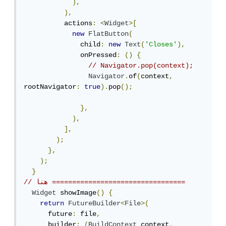
),
),
          actions
:
<
Widget
>[
new
FlatButton
(
              child
:
new
Text
(
'Closes'
),
              onPressed
:
()
{
// Navigator.pop(context);
Navigator
.
of
(
context
,
rootNavigator
:
true
).
pop
();
},
),
],
);
},
);
}
// هنا =================================
Widget
 showImage
()
{
return
FutureBuilder
<
File
>(
      future
:
 file
,
      builder
:
(
BuildContext
 context
,