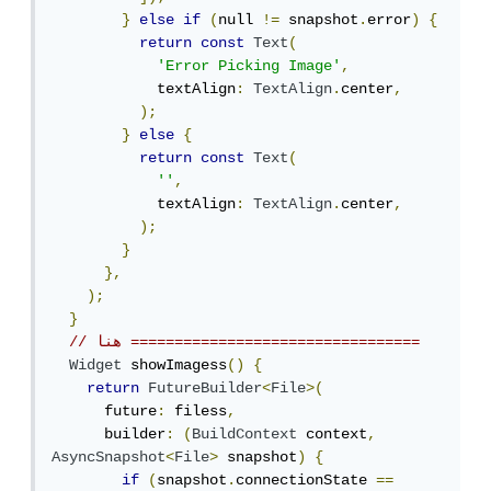
}
else
if
(
null 
!=
 snapshot
.
error
)
{
return
const
Text
(
'Error Picking Image'
,
            textAlign
:
TextAlign
.
center
,
);
}
else
{
return
const
Text
(
''
,
            textAlign
:
TextAlign
.
center
,
);
}
},
);
}
// هنا =================================
Widget
 showImagess
()
{
return
FutureBuilder
<
File
>(
      future
:
 filess
,
      builder
:
(
BuildContext
 context
,
AsyncSnapshot
<
File
>
 snapshot
)
{
if
(
snapshot
.
connectionState 
==