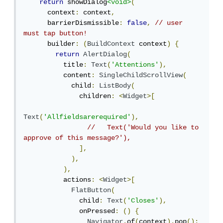
return
 showDialog
<void>
(
      context
:
 context
,
      barrierDismissible
:
false
,
// user 
must tap button!
      builder
:
(
BuildContext
 context
)
{
return
AlertDialog
(
          title
:
Text
(
'Attentions'
),
          content
:
SingleChildScrollView
(
            child
:
ListBody
(
              children
:
<
Widget
>[
Text
(
'Allfieldsarerequired'
),
//   Text('Would you like to 
approve of this message?'),
],
),
),
          actions
:
<
Widget
>[
FlatButton
(
              child
:
Text
(
'Closes'
),
              onPressed
:
()
{
Navigator
.
of
(
context
).
pop
();