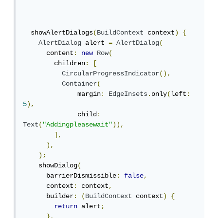
  showAlertDialogs
(
BuildContext
 context
)
{
AlertDialog
 alert 
=
AlertDialog
(
      content
:
new
Row
(
        children
:
[
CircularProgressIndicator
(),
Container
(
              margin
:
EdgeInsets
.
only
(
left
:
5
),
              child
:
Text
(
"Addingpleasewait"
)),
],
),
);
    showDialog
(
      barrierDismissible
:
false
,
      context
:
 context
,
      builder
:
(
BuildContext
 context
)
{
return
 alert
;
},