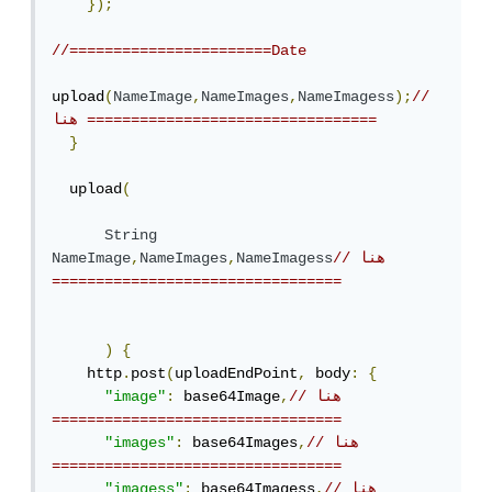
});
//=======================Date
upload
(
NameImage
,
NameImages
,
NameImagess
);
// 
هنا =================================
}
  upload
(
String
// هنا 
NameImagess
,
NameImages
,
NameImage
=================================
)
{
    http
.
post
(
uploadEndPoint
,
 body
:
{
// هنا 
,
 base64Image
:
"image"
=================================
// هنا 
,
 base64Images
:
"images"
=================================
// هنا 
,
 base64Imagess
:
"imagess"