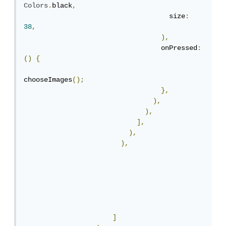
Colors
.
black
,
                                    size
:
38
,
),
                                  onPressed
:
()
{
chooseImages
();
},
),
),
],
),
),
]