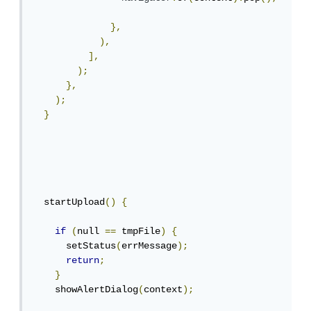
},
),
],
);
},
);
}
  startUpload
()
{
if
(
null 
==
 tmpFile
)
{
      setStatus
(
errMessage
);
return
;
}
    showAlertDialog
(
context
);