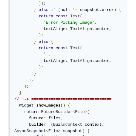
]);
}
else
if
(
null 
!=
 snapshot
.
error
)
{
return
const
Text
(
'Error Picking Image'
,
            textAlign
:
TextAlign
.
center
,
);
}
else
{
return
const
Text
(
''
,
            textAlign
:
TextAlign
.
center
,
);
}
},
);
}
// هنا =================================
Widget
 showImages
()
{
return
FutureBuilder
<
File
>(
      future
:
 files
,
      builder
:
(
BuildContext
 context
,
AsyncSnapshot
<
File
>
 snapshot
)
{